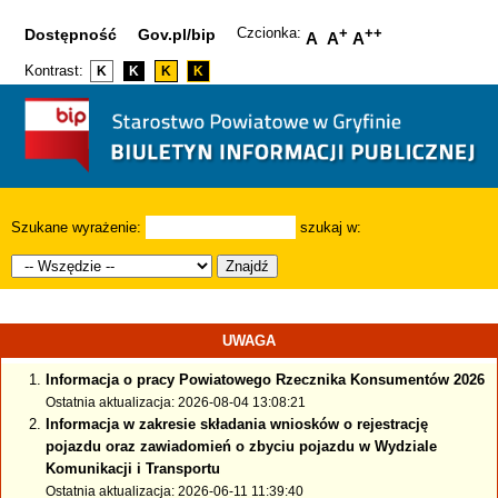
Czcionka:
+
++
Dostępność
Gov.pl/bip
A
A
A
Kontrast:
K
K
K
K
Szukane wyrażenie:
szukaj w:
Znajdź
UWAGA
Informacja o pracy Powiatowego Rzecznika Konsumentów 2026
Ostatnia aktualizacja: 2026-08-04 13:08:21
Informacja w zakresie składania wniosków o rejestrację
pojazdu oraz zawiadomień o zbyciu pojazdu w Wydziale
Komunikacji i Transportu
Ostatnia aktualizacja: 2026-06-11 11:39:40