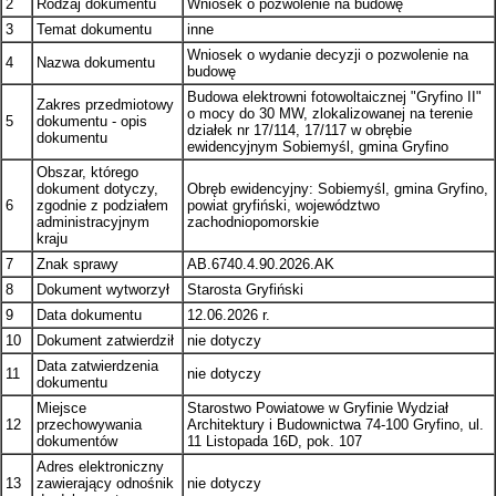
2
Rodzaj dokumentu
Wniosek o pozwolenie na budowę
3
Temat dokumentu
inne
Wniosek o wydanie decyzji o pozwolenie na
4
Nazwa dokumentu
budowę
Budowa elektrowni fotowoltaicznej "Gryfino II"
Zakres przedmiotowy
o mocy do 30 MW, zlokalizowanej na terenie
5
dokumentu - opis
działek nr 17/114, 17/117 w obrębie
dokumentu
ewidencyjnym Sobiemyśl, gmina Gryfino
Obszar, którego
dokument dotyczy,
Obręb ewidencyjny: Sobiemyśl, gmina Gryfino,
6
zgodnie z podziałem
powiat gryfiński, województwo
administracyjnym
zachodniopomorskie
kraju
7
Znak sprawy
AB.6740.4.90.2026.AK
8
Dokument wytworzył
Starosta Gryfiński
9
Data dokumentu
12.06.2026 r.
10
Dokument zatwierdził
nie dotyczy
Data zatwierdzenia
11
nie dotyczy
dokumentu
Miejsce
Starostwo Powiatowe w Gryfinie Wydział
12
przechowywania
Architektury i Budownictwa 74-100 Gryfino, ul.
dokumentów
11 Listopada 16D, pok. 107
Adres elektroniczny
13
zawierający odnośnik
nie dotyczy