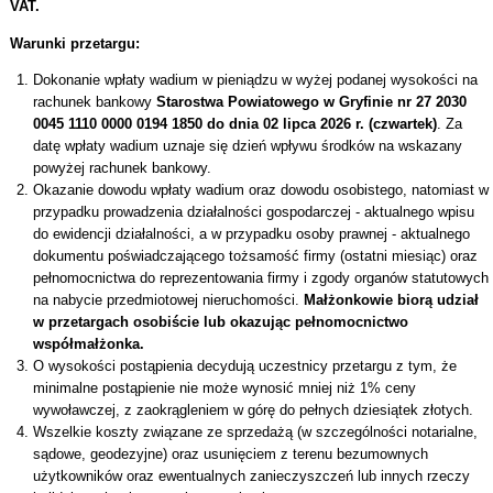
VAT.
Warunki przetargu:
Dokonanie wpłaty wadium w pieniądzu w wyżej podanej wysokości na
rachunek bankowy
Starostwa Powiatowego w Gryfinie nr 27 2030
0045 1110 0000 0194 1850 do dnia 02 lipca 2026 r. (czwartek)
. Za
datę wpłaty wadium uznaje się dzień wpływu środków na wskazany
powyżej rachunek bankowy.
Okazanie dowodu wpłaty wadium oraz dowodu osobistego, natomiast w
przypadku prowadzenia działalności gospodarczej - aktualnego wpisu
do ewidencji działalności, a w przypadku osoby prawnej - aktualnego
dokumentu poświadczającego tożsamość firmy (ostatni miesiąc) oraz
pełnomocnictwa do reprezentowania firmy i zgody organów statutowych
na nabycie przedmiotowej nieruchomości.
Małżonkowie biorą udział
w przetargach osobiście lub okazując pełnomocnictwo
współmałżonka.
O wysokości postąpienia decydują uczestnicy przetargu z tym, że
minimalne postąpienie nie może wynosić mniej niż 1% ceny
wywoławczej, z zaokrągleniem w górę do pełnych dziesiątek złotych.
Wszelkie koszty związane ze sprzedażą (w szczególności notarialne,
sądowe, geodezyjne) oraz usunięciem z terenu bezumownych
użytkowników oraz ewentualnych zanieczyszczeń lub innych rzeczy