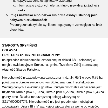
najwyższa cena osiągnięta w przetargu -
informacja o złożonych ofertach lub o niewybraniu żadnej z
ofert -
Imię i nazwisko albo nazwa lub firma osoby ustalonej jako
nabywca nieruchomości:
Przetarg zakończył się wynikiem negatywnym ze względu na brak
oferentów.
STAROSTA GRYFIŃSKI
OGŁASZA
PRZETARG USTNY NIEOGRANICZONY
na sprzedaż nieruchomości oznaczonej nr działki 65/1 położonej w
obrębie ewidencyjnym Stołeczna, gmina Trzcińsko-Zdrój stanowiącej
własność Skarbu Państwa.
Nieruchomość niezabudowana oznaczona nr działki 65/1 o pow. 0,75 ha,
położona w obrębie ewidencyjnym Stołeczna, gm. Trzcińsko-Zdrój.
Według danych z ewidencji gruntów i budynków działka oznaczona jest
użytkiem RIIIb o pow. 0,10 ha, RIVa o pow. 0,22 ha, RIVb o pow. 0,43 ha -
grunty orne. Działka ma urządzoną księgę wieczystą nr
SZ1Y/00060277/6. Nieruchomość nie jest przedmiotem obciążeń i
zobowiązań. Działy III i IV ww. księgi wieczystej są wolne od wpisów.