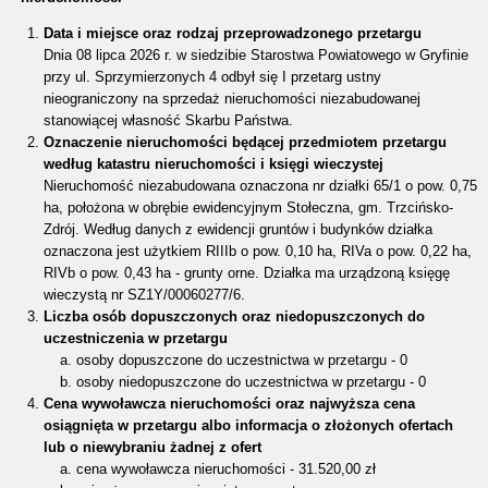
Data i miejsce oraz rodzaj przeprowadzonego przetargu
Dnia 08 lipca 2026 r. w siedzibie Starostwa Powiatowego w Gryfinie
przy ul. Sprzymierzonych 4 odbył się I przetarg ustny
nieograniczony na sprzedaż nieruchomości niezabudowanej
stanowiącej własność Skarbu Państwa.
Oznaczenie nieruchomości będącej przedmiotem przetargu
według katastru nieruchomości i księgi wieczystej
Nieruchomość niezabudowana oznaczona nr działki 65/1 o pow. 0,75
ha, położona w obrębie ewidencyjnym Stołeczna, gm. Trzcińsko-
Zdrój. Według danych z ewidencji gruntów i budynków działka
oznaczona jest użytkiem RIIIb o pow. 0,10 ha, RIVa o pow. 0,22 ha,
RIVb o pow. 0,43 ha - grunty orne. Działka ma urządzoną księgę
wieczystą nr SZ1Y/00060277/6.
Liczba osób dopuszczonych oraz niedopuszczonych do
uczestniczenia w przetargu
osoby dopuszczone do uczestnictwa w przetargu - 0
osoby niedopuszczone do uczestnictwa w przetargu - 0
Cena wywoławcza nieruchomości oraz najwyższa cena
osiągnięta w przetargu albo informacja o złożonych ofertach
lub o niewybraniu żadnej z ofert
cena wywoławcza nieruchomości - 31.520,00 zł