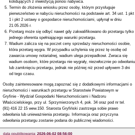
kolidujących z inwestycją ponosi nabywca.
Termin do złożenia wniosku przez osoby, którym przysługuje
pierwszeństwo w nabyciu nieruchomości na podstawie art. 34 ust. 1 pkt
1 i pkt 2 ustawy o gospodarce nieruchomościami, upłynął w dniu
21.05.2026 r.
Przetarg może się odbyć nawet gdy zakwalifikowano do przetargu tylko
jednego oferenta spełniającego warunki przetargu.
Wadium zalicza się na poczet ceny sprzedaży nieruchomości osobie,
która przetarg wygra. W przypadku uchylenia się przez tę osobę od
zawarcia umowy notarialnej, wadium ulega przepadkowi. Zwraca się
wadium osobom, które przetargu nie wygrały, niezwłocznie po odwołaniu
lub zamknięciu przetargu, jednak nie później niż przed upływem 3 dni
od tego czasu.
Osoby zainteresowane mogą zapoznać się z dodatkowymi informacjami o
nieruchomości i warunkach przetargu w Starostwie Powiatowym w
Gryfinie - Wydział Gospodarki Nieruchomościami i Nadzoru
Właścicielskiego, przy ul. Sprzymierzonych 4, pok. 34 oraz pod nr tel.
(91) 416 22 15 wew.150. Starosta Gryfiński zastrzega sobie prawo
odwołania lub unieważnienia przetargu. Informacja oraz przyczyna
odwołania przetargu zostanie podana do publicznej wiadomości.
data opublikowania:
2026-06-02 08:56:00