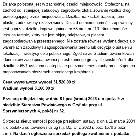
Działka położona jest w zachodniej części miejscowości Stołeczna, na
zachód od istniejącej zabudowy zagrodowej zlokalizowanej wzdłuż drogi
przebiegającej przez miejscowość. Działka ma kształt trapezu, teren
płaski, zadrzewiony i zakrzewiony. Dojazd do nieruchomości zapewniony
jest poprzez działki drogowe gminne nr 68 oraz nr 210. Nieruchomość
leży na terenie, który nie jest objęty miejscowym planem
zagospodarowania przestrzennego. Nie została również wydana decyzja o
warunkach zabudowy i zagospodarowania terenu lub decyzja o ustaleniu
lokalizacji inwestycji celu publicznego. Zgodnie ze Studium uwarunkowań
i kierunków zagospodarowania przestrzennego gminy Trzcińsko-Zdrój dla
działki nr 65/1 ustalono następujące przeznaczenie: grunty orne leżące na
proponowanych obszarach chronionego krajobrazu.
Cena wywoławcza wynosi 31.520,00 zł
Wadium wynosi 3.160,00 zł
Przetarg odbędzie się w dniu 8 lipca (środa) 2026 r. o godz. 9 w
siedzibie Starostwa Powiatowego w Gryfinie przy ul.
Sprzymierzonych 4, pokój nr 32.
Sprzedaż nieruchomości podlega przepisom ustawy z dnia 11 marca 2004
r. o podatku od towarów i usług (t.j. Dz. U. z 2023 r. poz. 1570 z późn.
zm.).
Na dzień ogłoszenia sprzedaż podlega zwolnieniu z podatku