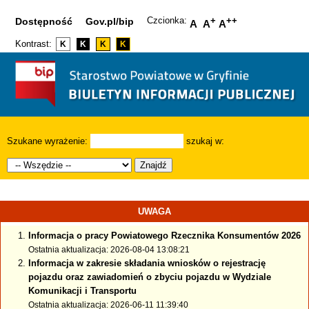
Czcionka:
+
++
Dostępność
Gov.pl/bip
A
A
A
Kontrast:
K
K
K
K
Szukane wyrażenie:
szukaj w:
Znajdź
UWAGA
Informacja o pracy Powiatowego Rzecznika Konsumentów 2026
Ostatnia aktualizacja: 2026-08-04 13:08:21
Informacja w zakresie składania wniosków o rejestrację
pojazdu oraz zawiadomień o zbyciu pojazdu w Wydziale
Komunikacji i Transportu
Ostatnia aktualizacja: 2026-06-11 11:39:40