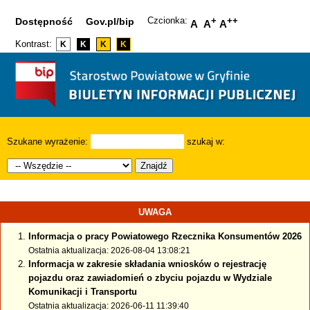
Czcionka:
+
++
Dostępność
Gov.pl/bip
A
A
A
Kontrast:
K
K
K
K
Szukane wyrażenie:
szukaj w:
Znajdź
UWAGA
Informacja o pracy Powiatowego Rzecznika Konsumentów 2026
Ostatnia aktualizacja: 2026-08-04 13:08:21
Informacja w zakresie składania wniosków o rejestrację
pojazdu oraz zawiadomień o zbyciu pojazdu w Wydziale
Komunikacji i Transportu
Ostatnia aktualizacja: 2026-06-11 11:39:40