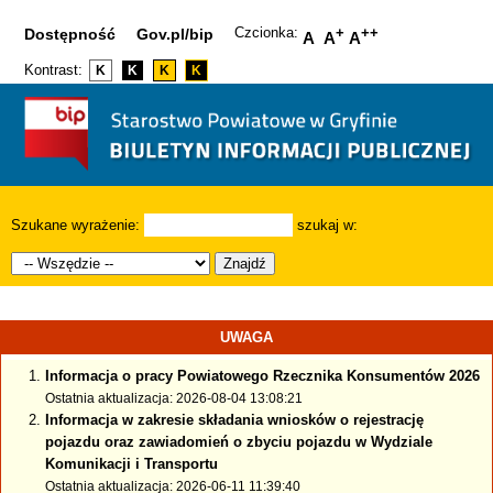
Czcionka:
+
++
Dostępność
Gov.pl/bip
A
A
A
Kontrast:
K
K
K
K
Szukane wyrażenie:
szukaj w:
Znajdź
UWAGA
Informacja o pracy Powiatowego Rzecznika Konsumentów 2026
Ostatnia aktualizacja: 2026-08-04 13:08:21
Informacja w zakresie składania wniosków o rejestrację
pojazdu oraz zawiadomień o zbyciu pojazdu w Wydziale
Komunikacji i Transportu
Ostatnia aktualizacja: 2026-06-11 11:39:40