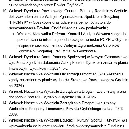
szkół prowadzonych przez Powiat Gryfiński".
Wniosek Dyrektora Powiatowego Centrum Pomocy Rodzinie w Gryfinie
dot. zawiadomienia o Walnym Zgromadzeniu Spółdzielni Socjalnej
"PROMYK" w Goszkowie oraz udzielenia pełnomocnictwa do
reprezentowania Powiatu Gryfińskiego na w/w posiedzeniu.;
Wniosek Kierownika Referatu Kontroli i Audytu Wewnętrznego dot.
przedstawienia informacji dodatkowej do wniosku PCPR w Gryfinie
w sprawie zawiadomienia o Walnym Zgromadzeniu Członków
Spółdzielni Socjalnej "PROMYK" w Goszkowie.
Wniosek Dyrektora Domu Pomocy Społecznej w Nowym Czarnowie w/s
wyrażenia zgody na dokonanie Zarządzeniem Dyrektora zmian w planie
finansowym wydatków na 2024 rok.
Wniosek Naczelnika Wydziału Organizacji i Informacji w/s wyrażenia
zgody na zmianę w planie wydatków Starostwa Powiatowego w Gryfinie
na 2024 r.
Wniosek Naczelnika Wydziału Zarządzania Drogami w/s zmiany planu
dochodów Powiatu i wydatków Wydziału na 2024 rok.
Wniosek Naczelnika Wydziału Zarządzania Drogami w/s zmiany
Wieloletniej Prognozy Finansowej Powiatu Gryfińskiego na lata 2023-
2039.
Wniosek Naczelnika Wydziału Edukacji, Kultury, Sportu i Turystyki w/s
wprowadzenia do budżetu powiatu środków otrzymanych z Funduszu