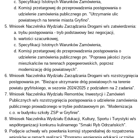
Specyfikacji Istotnych Warunków Zamówienia,
Komisji przetargowej do przeprowadzenia postępowania o
udzielenie zamówienia publicznego pn. "Utrzymanie ulic
powiatowych na terenie miasta Gryfino".
Wniosek Naczelnika Wydziału Zarządzania Drogami w/s zatwierdzenia:
trybu postępowania - tryb podstawowy bez negocjacji,
wartości szacunkowej,
Specyfikacji Istotnych Warunków Zamówienia,
Komisji przetargowej do przeprowadzenia postępowania o
udzielenie zamówienia publicznego pn. "Poprawa jakości życia
mieszkańców na terenach popegeerowskich, poprzez
modernizację dróg powiatowych".
Wniosek Naczelnika Wydziału Zarządzania Drogami w/s rozstrzygnięcia
postępowania pn. "Bieżące utrzymanie dróg powiatowych na terenie
powiatu gryfińskiego, w sezonie 2024/2025 z podziałem na 2 zadania".
Wniosek Naczelnika Wydziału Remontów, Inwestycji i Zamówień
Publicznych w/s rozstrzygnięcia postępowania o udzielenie zamówienia
publicznego prowadzonego w trybie podstawowym pn. "Modernizacja
c.o. w budynku szkoły ZSP w Gryfinie".
Wniosek Naczelnika Wydziału Edukacji, Kultury, Sportu i Turystyki w/s
współorganizacji konkursu kulinarnego "Smaki Ryb Odrzańskich".
Podjęcie uchwały w/s powołania komisji stypendialnej do rozpatrzenia
wniosków w ramach realizacji "Programu wspierania edukacji uczniów