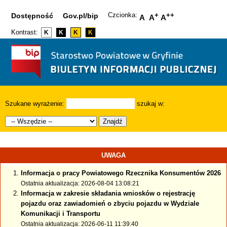
Czcionka:
+
++
Dostępność
Gov.pl/bip
A
A
A
Kontrast:
K
K
K
K
Szukane wyrażenie:
szukaj w:
Znajdź
UWAGA
Informacja o pracy Powiatowego Rzecznika Konsumentów 2026
Ostatnia aktualizacja: 2026-08-04 13:08:21
Informacja w zakresie składania wniosków o rejestrację
pojazdu oraz zawiadomień o zbyciu pojazdu w Wydziale
Komunikacji i Transportu
Ostatnia aktualizacja: 2026-06-11 11:39:40