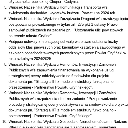
użyteczności publicznej Chojna - Cedynia.
Wniosek Naczelnika Wydziału Komunikacji i Transportu w/s
zwiększenia dochodów i wydatków budżetu Powiatu na 2024 rok.
Wniosek Naczelnika Wydziału Zarządzania Drogami w/s rozstrzygnięcia
postępowania prowadzonego w trybie art. 275 pkt 1 ustawy Prawo
zamówień publicznych na zadanie pn.: "Utrzymanie ulic powiatowych
na terenie miasta Gryfino".
Podjęcie uchwały zmieniającej uchwałę w sprawie ustalenia liczby
oddziałów klas pierwszych oraz kierunków kształcenia zawodowego w
szkołach ponadpodstawowych prowadzonych przez Powiat Gryfiński w
roku szkolnym 2024/2025.
Wniosek Naczelnika Wydziału Remontów, Inwestycji i Zamówień
Publicznych w/s zapewnienia finansowania na wykonanie usługi
strategicznej oceny oddziaływania na środowisko dla projektu
dokumentu pn. "Strategia IIT z modelem struktury funkcjonalno -
przestrzennej - Partnerstwo Powiatu Gryfińskiego".
Wniosek Naczelnika Wydziału Remontów, Inwestycji i Zamówień
Publicznych w/s rozpatrzenia ofert na zadanie: "Przeprowadzenie
procedury strategicznej oceny oddziaływania na środowisko dla projektu
dokumentu pn. "Strategia IIT z modelem struktury funkcjonalno -
przestrzennej - Partnerstwo Powiatu Gryfińskiego".
Wniosek Naczelnika Wydziału Gospodarki Nieruchomościami i Nadzoru
Właścicielskiego w/s zapoznania się z zaproszeniem, projektami