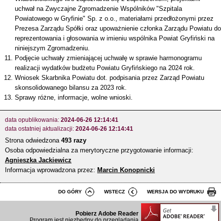
uchwał na Zwyczajne Zgromadzenie Wspólników "Szpitala
Powiatowego w Gryfinie" Sp. z o.o., materiałami przedłożonymi przez
Prezesa Zarządu Spółki oraz upoważnienie członka Zarządu Powiatu do
reprezentowania i głosowania w imieniu wspólnika Powiat Gryfiński na
niniejszym Zgromadzeniu.
Podjęcie uchwały zmieniającej uchwałę w sprawie harmonogramu
realizacji wydatków budżetu Powiatu Gryfińskiego na 2024 rok.
Wniosek Skarbnika Powiatu dot. podpisania przez Zarząd Powiatu
skonsolidowanego bilansu za 2023 rok.
Sprawy różne, informacje, wolne wnioski.
data opublikowania:
2024-06-26 12:14:41
data ostatniej aktualizacji:
2024-06-26 12:14:41
Strona odwiedzona
493 razy
Osoba odpowiedzialna za merytoryczne przygotowanie informacji:
Agnieszka Jackiewicz
Informacja wprowadzona przez:
Marcin Konopnicki
DO GÓRY
WSTECZ
WERSJA DO WYDRUKU
Pobierz Adobe Reader
Program jest niezbędny do przeglądania