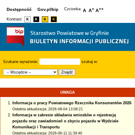
Czcionka:
+
++
Dostępność
Gov.pl/bip
A
A
A
Kontrast:
K
K
K
K
Szukane wyrażenie:
szukaj w:
Znajdź
UWAGA
Informacja o pracy Powiatowego Rzecznika Konsumentów 2026
Ostatnia aktualizacja: 2026-08-04 13:08:21
Informacja w zakresie składania wniosków o rejestrację
pojazdu oraz zawiadomień o zbyciu pojazdu w Wydziale
Komunikacji i Transportu
Ostatnia aktualizacja: 2026-06-11 11:39:40