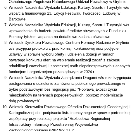
Ochotniczego Pogotowia Ratunkowego Oddział Powiatowy w Gryfinie.
Wniosek Naczelnika Wydziału Edukacji, Kultury, Sportu i Turystyki w/s
wsparcia finansowego 13. Edycji Festiwalu Twórczości Ludowej w
Bartkowie.
Wniosek Naczelnika Wydziału Edukacji, Kultury, Sportu i Turystyki w/s
wprowadzenia do budżetu powiatu środków otrzymanych z Funduszu
Pomocy tytułem wsparcia na dodatkowe zadania oświatowe.
Wniosek Dyrektora Powiatowego Centrum Pomocy Rodzinie w Gryfinie
w/s przyjęcia protokołu z prac komisji konkursowej oraz podjęcie
uchwały w sprawie wyboru oferty i udzielenia dotacji w ramach
otwartego konkursu ofert na wspieranie realizacji zadań z zakresu
rehabilitacji zawodowej i społecznej osób niepełnosprawnych zlecanych
fundacjom i organizacjom pozarządowym w 2024 r.
Wniosek Naczelnika Wydziału Zarządzania Drogami w/s rozstrzygnięcia
postępowania o udzielenie zamówienia publicznego prowadzonego w
trybie podstawowym bez negocjacji pn.: "Poprawa jakości życia
mieszkańców na terenach popegeerowskich, poprzez modernizację
dróg powiatowych".
Wniosek Kierownika Powiatowego Ośrodka Dokumentacji Geodezyjnej i
Kartograficznej dot. podpisania listu intencyjnego w sprawie partnerskiej
współpracy przy realizacji projektu "Rozbudowa Regionalnej
Infrastruktury Informacji Przestrzennej Województwa
Zachodniopomorskiego (RIIP WZ 2.0)".