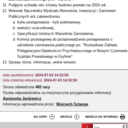
Podjęcie uchwały w/s zmiany budżetu powiatu na 2024 rok.
Wniosek Naczelnika Wydziału Remontów, Inwestycji i Zamówień
Publicznych w/s zatwierdzenia:
trybu postępowania - tryb podstawowy,
wartości szacunkowej,
Specyfikacji Istotnych Warunków Zamówienia,
Komisji przetargowej do przeprowadzenia postępowania o
udzielenie zamówienia publicznego pn. "Rozbudowa Zakładu
Pielęgnacyjno-Opiekuńczo Psychiatrycznego w Nowym Czarnowie
Szpitala Powiatowego w Gryfinie".
Sprawy różne, informacje, wolne wnioski.
data opublikowania:
2024-07-03 14:32:50
data ostatniej aktualizacji:
2024-07-03 14:32:50
Strona odwiedzona
482 razy
Osoba odpowiedzialna za merytoryczne przygotowanie informacji:
Agnieszka Jackiewicz
Informacja wprowadzona przez:
Wojciech Sztanga
DO GÓRY
WSTECZ
WERSJA DO WYDRUKU