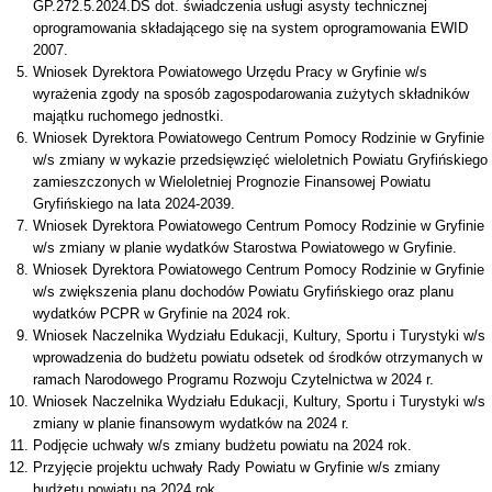
GP.272.5.2024.DS dot. świadczenia usługi asysty technicznej
oprogramowania składającego się na system oprogramowania EWID
2007.
Wniosek Dyrektora Powiatowego Urzędu Pracy w Gryfinie w/s
wyrażenia zgody na sposób zagospodarowania zużytych składników
majątku ruchomego jednostki.
Wniosek Dyrektora Powiatowego Centrum Pomocy Rodzinie w Gryfinie
w/s zmiany w wykazie przedsięwzięć wieloletnich Powiatu Gryfińskiego
zamieszczonych w Wieloletniej Prognozie Finansowej Powiatu
Gryfińskiego na lata 2024-2039.
Wniosek Dyrektora Powiatowego Centrum Pomocy Rodzinie w Gryfinie
w/s zmiany w planie wydatków Starostwa Powiatowego w Gryfinie.
Wniosek Dyrektora Powiatowego Centrum Pomocy Rodzinie w Gryfinie
w/s zwiększenia planu dochodów Powiatu Gryfińskiego oraz planu
wydatków PCPR w Gryfinie na 2024 rok.
Wniosek Naczelnika Wydziału Edukacji, Kultury, Sportu i Turystyki w/s
wprowadzenia do budżetu powiatu odsetek od środków otrzymanych w
ramach Narodowego Programu Rozwoju Czytelnictwa w 2024 r.
Wniosek Naczelnika Wydziału Edukacji, Kultury, Sportu i Turystyki w/s
zmiany w planie finansowym wydatków na 2024 r.
Podjęcie uchwały w/s zmiany budżetu powiatu na 2024 rok.
Przyjęcie projektu uchwały Rady Powiatu w Gryfinie w/s zmiany
budżetu powiatu na 2024 rok.