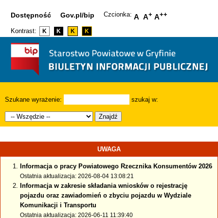
Czcionka:
+
++
Dostępność
Gov.pl/bip
A
A
A
Kontrast:
K
K
K
K
Szukane wyrażenie:
szukaj w:
Znajdź
UWAGA
Informacja o pracy Powiatowego Rzecznika Konsumentów 2026
Ostatnia aktualizacja: 2026-08-04 13:08:21
Informacja w zakresie składania wniosków o rejestrację
pojazdu oraz zawiadomień o zbyciu pojazdu w Wydziale
Komunikacji i Transportu
Ostatnia aktualizacja: 2026-06-11 11:39:40