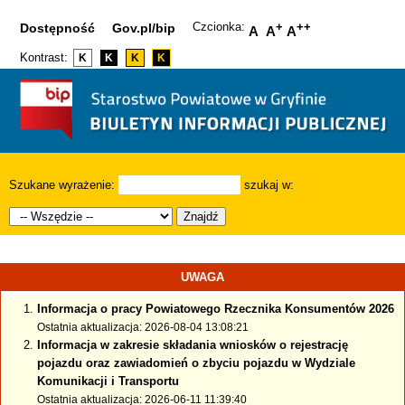
Czcionka:
+
++
Dostępność
Gov.pl/bip
A
A
A
Kontrast:
K
K
K
K
Szukane wyrażenie:
szukaj w:
Znajdź
UWAGA
Informacja o pracy Powiatowego Rzecznika Konsumentów 2026
Ostatnia aktualizacja: 2026-08-04 13:08:21
Informacja w zakresie składania wniosków o rejestrację
pojazdu oraz zawiadomień o zbyciu pojazdu w Wydziale
Komunikacji i Transportu
Ostatnia aktualizacja: 2026-06-11 11:39:40