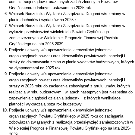
administracji rządowej oraz innych zadań zleconych Powiatowi
Gryfińskiemu odrębnymi ustawami na 2025 rok.
Wniosek Naczelnika Wydziału Zarządzania Drogami w/s zmiany w
planie dochodów i wydatków na 2025 r.
Wniosek Naczelnika Wydziału Zarządzania Drogami w/s zmiany w
wykazie przedsięwzięć wieloletnich Powiatu Gryfińskiego
zamieszczonych w Wieloletniej Prognozie Finansowej Powiatu
Gryfińskiego na lata 2025-2039.
Podjęcie uchwały w/s upoważnienia kierowników jednostek
organizacyjnych powiatu oraz kierowników powiatowych inspekcji i
straży do dokonywania zmian w planie wydatków budżetowych, których
są dysponentami na 2025 rok.
Podjęcie uchwały w/s upoważnienia kierowników jednostek
organizacyjnych powiatu oraz kierowników powiatowych inspekcji i
straży w 2025 roku do zaciągania zobowiązań z tytułu umów, których
realizacja w roku budżetowym i w latach następnych jest niezbędna do
zapewnienia ciągłości działania jednostki i z których wynikające
płatności wykraczają poza rok budżetowy.
Podjęcie uchwały w/s upoważnienia kierowników jednostek
organizacyjnych Powiatu Gryfińskiego w 2025 roku do zaciągania
zobowiązań związanych z realizacją przedsięwzięć zamieszczonych w
Wieloletniej Prognozie Finansowej Powiatu Gryfińskiego na lata 2025-
2039.