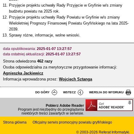
Przyjęcie projektu uchwały Rady Przyjęcie w Gryfinie w/s zmiany
budżetu powiatu na 2025 rok.
Przyjęcie projektu uchwały Rady Powiatu w Gryfinie w/s zmiany
Wieloletniej Prognozy Finansowej Powiatu Gryfińskiego na lata 2025-
2039.
Sprawy różne, informacje, wolne wnioski.
data opublikowania:
2025-01-07 13:27:57
data ostatniej aktualizacji:
2025-01-07 13:27:57
Strona odwiedzona
462 razy
Osoba odpowiedzialna za merytoryczne przygotowanie informacji:
Agnieszka Jackiewicz
Informacja wprowadzona przez:
Wojciech Sztanga
DO GÓRY
WSTECZ
WERSJA DO WYDRUKU
Pobierz Adobe Reader
Program jest niezbędny do przeglądania
niektórych treści zawartych w serwisie.
Strona główna
Oficjalny serwis promocyjny powiatu gryfińskiego
© 2003-2026
Referat Informatyki.