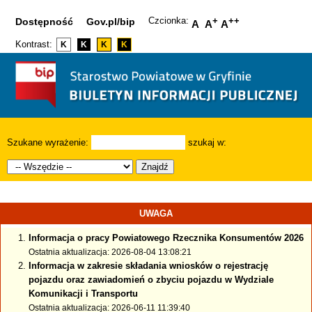
Czcionka:
+
++
Dostępność
Gov.pl/bip
A
A
A
Kontrast:
K
K
K
K
Szukane wyrażenie:
szukaj w:
Znajdź
UWAGA
Informacja o pracy Powiatowego Rzecznika Konsumentów 2026
Ostatnia aktualizacja: 2026-08-04 13:08:21
Informacja w zakresie składania wniosków o rejestrację
pojazdu oraz zawiadomień o zbyciu pojazdu w Wydziale
Komunikacji i Transportu
Ostatnia aktualizacja: 2026-06-11 11:39:40