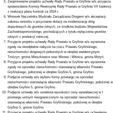
Zaopiniowanie projektu uchwały Rady Powiatu w Gryfinie w/s przyjęcia
sprawozdania Komisji Rewizyjnej Rady Powiatu w Gryfinie VII kadencji
z realizacji planu kontroli za 2024 r.
Wniosek Naczelnika Wydziału Zarządzania Drogami w/s akceptacji
zakresu wniosku o przyznanie dotacji na modernizację dróg
dojazdowych do gruntów rolnych, ze środków budżetu Województwa
Zachodniopomorskiego, pochodzących z tytułu wyłączenia gruntów
rolnych z produkcji rolniczej.
Przyjęcie projektu uchwały Rady Powiatu w Gryfinie w/s wyrażenia
zgody na nieodpłatne nabycie na rzecz Powiatu Gryfińskiego,
nieruchomości drogowych położonych w obrębie ewidencyjnym
Troszyn, gmina Mieszkowice oraz Mirowo i Witnica, gmina Moryń.
Przyjęcie projektu uchwały Rady Powiatu w Gryfinie w/s wyrażenia
zgody na sprzedaż nieruchomości stanowiącej własność Powiatu
Gryfińskiego, położonej w obrębie Gryfino 5, gmina Gryfino.
Podjęcie uchwały w/s wyboru formy przetargu na sprzedaż
nieruchomości stanowiącej własność Powiatu Gryfińskiego, położonej w
obrębie Gryfino 5, gmina Gryfino.
Podjęcie uchwały w/s ustalenia wysokości ceny wywoławczej w I
przetargu ustnym nieograniczonym na sprzedaż nieruchomości
stanowiącej własność Powiatu Gryfińskiego, położonej w obrębie
Gryfino 5, gmina Gryfino.
Przyjęcie projektu uchwały Rady Powiatu w Gryfinie w/s uchwalenia