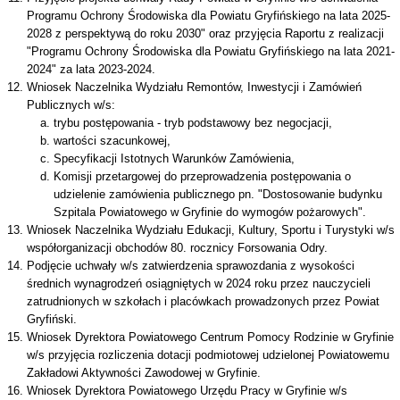
Programu Ochrony Środowiska dla Powiatu Gryfińskiego na lata 2025-
2028 z perspektywą do roku 2030" oraz przyjęcia Raportu z realizacji
"Programu Ochrony Środowiska dla Powiatu Gryfińskiego na lata 2021-
2024" za lata 2023-2024.
Wniosek Naczelnika Wydziału Remontów, Inwestycji i Zamówień
Publicznych w/s:
trybu postępowania - tryb podstawowy bez negocjacji,
wartości szacunkowej,
Specyfikacji Istotnych Warunków Zamówienia,
Komisji przetargowej do przeprowadzenia postępowania o
udzielenie zamówienia publicznego pn. "Dostosowanie budynku
Szpitala Powiatowego w Gryfinie do wymogów pożarowych".
Wniosek Naczelnika Wydziału Edukacji, Kultury, Sportu i Turystyki w/s
współorganizacji obchodów 80. rocznicy Forsowania Odry.
Podjęcie uchwały w/s zatwierdzenia sprawozdania z wysokości
średnich wynagrodzeń osiągniętych w 2024 roku przez nauczycieli
zatrudnionych w szkołach i placówkach prowadzonych przez Powiat
Gryfiński.
Wniosek Dyrektora Powiatowego Centrum Pomocy Rodzinie w Gryfinie
w/s przyjęcia rozliczenia dotacji podmiotowej udzielonej Powiatowemu
Zakładowi Aktywności Zawodowej w Gryfinie.
Wniosek Dyrektora Powiatowego Urzędu Pracy w Gryfinie w/s