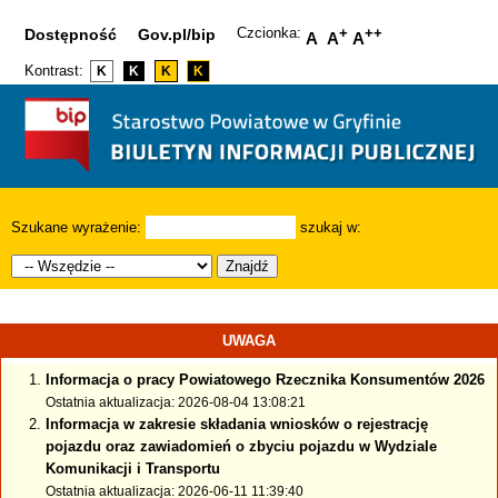
Czcionka:
+
++
Dostępność
Gov.pl/bip
A
A
A
Kontrast:
K
K
K
K
Szukane wyrażenie:
szukaj w:
Znajdź
UWAGA
Informacja o pracy Powiatowego Rzecznika Konsumentów 2026
Ostatnia aktualizacja: 2026-08-04 13:08:21
Informacja w zakresie składania wniosków o rejestrację
pojazdu oraz zawiadomień o zbyciu pojazdu w Wydziale
Komunikacji i Transportu
Ostatnia aktualizacja: 2026-06-11 11:39:40