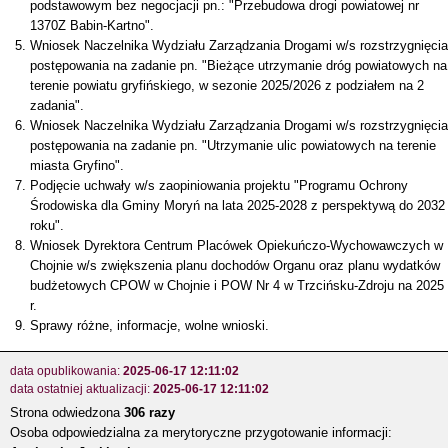
podstawowym bez negocjacji pn.: "Przebudowa drogi powiatowej nr
1370Z Babin-Kartno".
Wniosek Naczelnika Wydziału Zarządzania Drogami w/s rozstrzygnięcia
postępowania na zadanie pn. "Bieżące utrzymanie dróg powiatowych na
terenie powiatu gryfińskiego, w sezonie 2025/2026 z podziałem na 2
zadania".
Wniosek Naczelnika Wydziału Zarządzania Drogami w/s rozstrzygnięcia
postępowania na zadanie pn. "Utrzymanie ulic powiatowych na terenie
miasta Gryfino".
Podjęcie uchwały w/s zaopiniowania projektu "Programu Ochrony
Środowiska dla Gminy Moryń na lata 2025-2028 z perspektywą do 2032
roku".
Wniosek Dyrektora Centrum Placówek Opiekuńczo-Wychowawczych w
Chojnie w/s zwiększenia planu dochodów Organu oraz planu wydatków
budżetowych CPOW w Chojnie i POW Nr 4 w Trzcińsku-Zdroju na 2025
r.
Sprawy różne, informacje, wolne wnioski.
data opublikowania:
2025-06-17 12:11:02
data ostatniej aktualizacji:
2025-06-17 12:11:02
Strona odwiedzona
306 razy
Osoba odpowiedzialna za merytoryczne przygotowanie informacji: