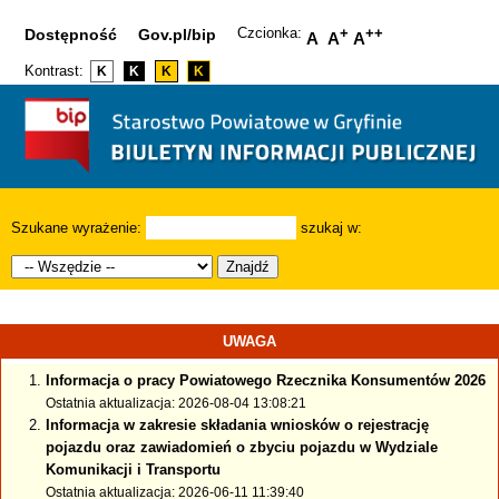
Czcionka:
+
++
Dostępność
Gov.pl/bip
A
A
A
Kontrast:
K
K
K
K
Szukane wyrażenie:
szukaj w:
Znajdź
UWAGA
Informacja o pracy Powiatowego Rzecznika Konsumentów 2026
Ostatnia aktualizacja: 2026-08-04 13:08:21
Informacja w zakresie składania wniosków o rejestrację
pojazdu oraz zawiadomień o zbyciu pojazdu w Wydziale
Komunikacji i Transportu
Ostatnia aktualizacja: 2026-06-11 11:39:40