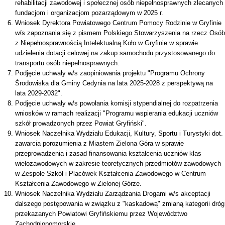
rehabilitacji zawodowej i społecznej osób niepełnosprawnych zlecanych
fundacjom i organizacjom pozarządowym w 2025 r.
Wniosek Dyrektora Powiatowego Centrum Pomocy Rodzinie w Gryfinie
w/s zapoznania się z pismem Polskiego Stowarzyszenia na rzecz Osób
z Niepełnosprawnością Intelektualną Koło w Gryfinie w sprawie
udzielenia dotacji celowej na zakup samochodu przystosowanego do
transportu osób niepełnosprawnych.
Podjęcie uchwały w/s zaopiniowania projektu "Programu Ochrony
Środowiska dla Gminy Cedynia na lata 2025-2028 z perspektywą na
lata 2029-2032".
Podjęcie uchwały w/s powołania komisji stypendialnej do rozpatrzenia
wniosków w ramach realizacji "Programu wspierania edukacji uczniów
szkół prowadzonych przez Powiat Gryfiński".
Wniosek Naczelnika Wydziału Edukacji, Kultury, Sportu i Turystyki dot.
zawarcia porozumienia z Miastem Zielona Góra w sprawie
przeprowadzenia i zasad finansowania kształcenia uczniów klas
wielozawodowych w zakresie teoretycznych przedmiotów zawodowych
w Zespole Szkół i Placówek Kształcenia Zawodowego w Centrum
Kształcenia Zawodowego w Zielonej Górze.
Wniosek Naczelnika Wydziału Zarządzania Drogami w/s akceptacji
dalszego postępowania w związku z "kaskadową" zmianą kategorii dróg
przekazanych Powiatowi Gryfińskiemu przez Województwo
Zachodniopomorskie.