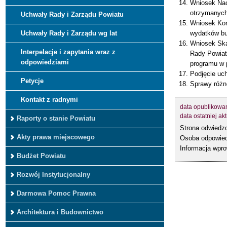
Wniosek Nac
otrzymanych
Uchwały Rady i Zarządu Powiatu
Wniosek Kom
Uchwały Rady i Zarządu wg lat
wydatków bu
Wniosek Ska
Interpelacje i zapytania wraz z
Rady Powiatu
odpowiedziami
programu w 
Podjęcie uc
Petycje
Sprawy różne
Kontakt z radnymi
data opublikowa
data ostatniej akt
Raporty o stanie Powiatu
Strona odwied
Akty prawa miejscowego
Osoba odpowied
Informacja wpr
Budżet Powiatu
Rozwój Instytucjonalny
Darmowa Pomoc Prawna
Architektura i Budownictwo