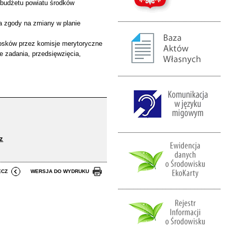
o budżetu powiatu środków
 zgody na zmiany w planie
iosków przez komisje merytoryczne
e zadania, przedsięwzięcia,
.
z
ECZ
WERSJA DO WYDRUKU