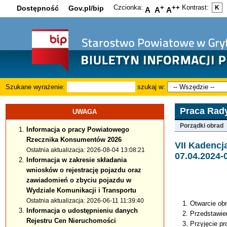
Czcionka:
+
++
Kontrast:
Dostępność
Gov.pl/bip
K
A
A
A
Szukane wyrażenie:
szukaj w:
Praca Rady
UWAGA
Porządki obrad
Informacja o pracy Powiatowego
Rzecznika Konsumentów 2026
VII Kadenc
Ostatnia aktualizacja: 2026-08-04 13:08:21
07.04.2024-
Informacja w zakresie składania
wniosków o rejestrację pojazdu oraz
zawiadomień o zbyciu pojazdu w
Wydziale Komunikacji i Transportu
Ostatnia aktualizacja: 2026-06-11 11:39:40
Otwarcie obr
Informacja o udostępnieniu danych
Przedstawie
Rejestru Cen Nieruchomości
Przyjęcie pr