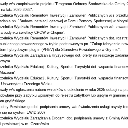
hwały w/s zaopiniowania projektu "Programu Ochrony Środowiska dla Gminy C
 na lata 2029-2032".
zelnika Wydziału Remontów, Inwestycji i Zamówień Publicznych w/s przedłuż
adania pn. "Budowa instalacji gazowej w Domu Pomocy Społecznej w Moryniu 
zelnika Wydziału Remontów, Inwestycji i Zamówień Publicznych w/s zawarcia
ja budynku świetlicy CPOW w Chojnie".
zelnika Wydziału Remontów, Inwestycji i Zamówień Publicznych dot. rozstrz
publicznego prowadzonego w trybie podstawowym pn. "Zakup fabrycznie n
em hybrydowym plug-in (PHEV) dla Starostwa Powiatowego w Gryfinie".
elnika Wydziału Zarządzania Kryzysowego dot. oferty na realizację zadania 
sowym.
zelnika Wydziału Edukacji, Kultury, Sportu i Turystyki dot. wsparcia finan
 Muzeum".
elnika Wydziału Edukacji, Kultury, Sportu i Turystyki dot. wsparcia finansow
o Uniwersytetu Trzeciego Wieku.
wały w/s ogłoszenia naboru wniosków o udzielenie w roku 2025 dotacji na pra
budowlane przy zabytku wpisanym do rejestru zabytków lub ujętym w gminnej
atu gryfińskiego.
dety Powiatowego dot. podpisania umowy w/s świadczenia usługi asysty te
o się na system EWID 2007.
zelnika Wydziału Zarządzania Drogami dot. podpisania umowy z Gminą Wid
gi powiatowej w m. Czarnówko.