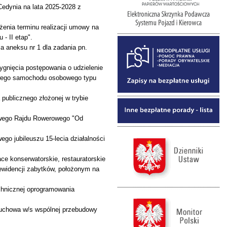
edynia na lata 2025-2028 z
enia terminu realizacji umowy na
- II etap".
 aneksu nr 1 dla zadania pn.
ygnięcia postępowania o udzielenie
owego samochodu osobowego typu
publicznego złożonej w trybie
sowego Rajdu Rowerowego "Od
ego jubileuszu 15-lecia działalności
ce konserwatorskie, restauratorskie
 ewidencji zabytków, położonym na
chnicznej oprogramowania
uchowa w/s wspólnej przebudowy