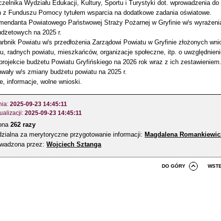
zelnika Wydziału Edukacji, Kultury, Sportu i Turystyki dot. wprowadzenia d
 z Funduszu Pomocy tytułem wsparcia na dodatkowe zadania oświatowe.
endanta Powiatowego Państwowej Straży Pożarnej w Gryfinie w/s wyrażenia
dżetowych na 2025 r.
rbnik Powiatu w/s przedłożenia Zarządowi Powiatu w Gryfinie złożonych wn
, radnych powiatu, mieszkańców, organizacje społeczne, itp. o uwzględnieni
projekcie budżetu Powiatu Gryfińskiego na 2026 rok wraz z ich zestawieniem
hwały w/s zmiany budżetu powiatu na 2025 r.
, informacje, wolne wnioski.
nia:
2025-09-23 14:45:11
ualizacji:
2025-09-23 14:45:11
zona
262 razy
zialna za merytoryczne przygotowanie informacji:
Magdalena Romankiewic
owadzona przez:
Wojciech Sztanga
DO GÓRY
WST