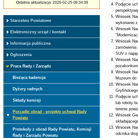
Ostatnia aktualizacja: 2026-02-25 08:34:39
Podjęcie uc
perspektywą
Wniosek Nac
Starostwo Powiatowe
wykonanie z
Wniosek Nac
Elektroniczny urząd / kontakt
"Modernizac
Wniosek Nac
Informacja publiczna
zamówienia 
SUV z napęd
Ogłoszenia
Wniosek Nacz
pozakonkur
Praca Rady i Zarządu
Wniosek Nac
Bieżąca kadencja
Muzeum do
Wniosek Nacz
Dyżury radnych
Gryfińskieg
Podjęcie uch
Składy komisji
lub roboty 
terenie powi
Porządki obrad - projekty uchwał Rady
Wniosek Geo
Powiatu
składająceg
Wniosek Nac
Protokoły z obrad Rady Powiatu, Komisji
odcinka dro
Rady i Zarządu Powiatu