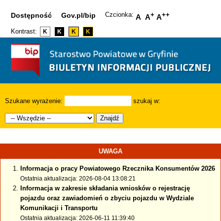
Czcionka:
+
++
Dostępność
Gov.pl/bip
A
A
A
Kontrast:
K
K
K
K
Szukane wyrażenie:
szukaj w:
Znajdź
UWAGA
Informacja o pracy Powiatowego Rzecznika Konsumentów 2026
Ostatnia aktualizacja: 2026-08-04 13:08:21
Informacja w zakresie składania wniosków o rejestrację
pojazdu oraz zawiadomień o zbyciu pojazdu w Wydziale
Komunikacji i Transportu
Ostatnia aktualizacja: 2026-06-11 11:39:40