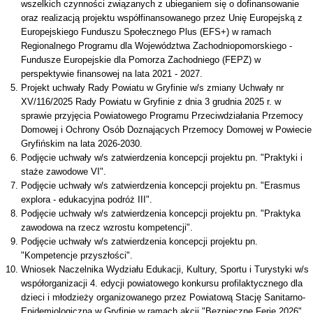
wszelkich czynności związanych z ubieganiem się o dofinansowanie
oraz realizacją projektu współfinansowanego przez Unię Europejską z
Europejskiego Funduszu Społecznego Plus (EFS+) w ramach
Regionalnego Programu dla Województwa Zachodniopomorskiego -
Fundusze Europejskie dla Pomorza Zachodniego (FEPZ) w
perspektywie finansowej na lata 2021 - 2027.
Projekt uchwały Rady Powiatu w Gryfinie w/s zmiany Uchwały nr
XV/116/2025 Rady Powiatu w Gryfinie z dnia 3 grudnia 2025 r. w
sprawie przyjęcia Powiatowego Programu Przeciwdziałania Przemocy
Domowej i Ochrony Osób Doznających Przemocy Domowej w Powiecie
Gryfińskim na lata 2026-2030.
Podjęcie uchwały w/s zatwierdzenia koncepcji projektu pn. "Praktyki i
staże zawodowe VI".
Podjęcie uchwały w/s zatwierdzenia koncepcji projektu pn. "Erasmus
explora - edukacyjna podróż III".
Podjęcie uchwały w/s zatwierdzenia koncepcji projektu pn. "Praktyka
zawodowa na rzecz wzrostu kompetencji".
Podjęcie uchwały w/s zatwierdzenia koncepcji projektu pn.
"Kompetencje przyszłości".
Wniosek Naczelnika Wydziału Edukacji, Kultury, Sportu i Turystyki w/s
współorganizacji 4. edycji powiatowego konkursu profilaktycznego dla
dzieci i młodzieży organizowanego przez Powiatową Stację Sanitarno-
Epidemiologiczną w Gryfinie w ramach akcji "Bezpieczne Ferie 2026".