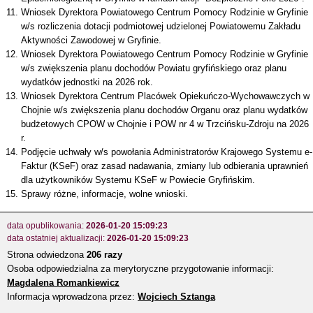
Wniosek Dyrektora Powiatowego Centrum Pomocy Rodzinie w Gryfinie
w/s rozliczenia dotacji podmiotowej udzielonej Powiatowemu Zakładu
Aktywności Zawodowej w Gryfinie.
Wniosek Dyrektora Powiatowego Centrum Pomocy Rodzinie w Gryfinie
w/s zwiększenia planu dochodów Powiatu gryfińskiego oraz planu
wydatków jednostki na 2026 rok.
Wniosek Dyrektora Centrum Placówek Opiekuńczo-Wychowawczych w
Chojnie w/s zwiększenia planu dochodów Organu oraz planu wydatków
budżetowych CPOW w Chojnie i POW nr 4 w Trzcińsku-Zdroju na 2026
r.
Podjęcie uchwały w/s powołania Administratorów Krajowego Systemu e-
Faktur (KSeF) oraz zasad nadawania, zmiany lub odbierania uprawnień
dla użytkowników Systemu KSeF w Powiecie Gryfińskim.
Sprawy różne, informacje, wolne wnioski.
data opublikowania:
2026-01-20 15:09:23
data ostatniej aktualizacji:
2026-01-20 15:09:23
Strona odwiedzona
206 razy
Osoba odpowiedzialna za merytoryczne przygotowanie informacji:
Magdalena Romankiewicz
Informacja wprowadzona przez:
Wojciech Sztanga