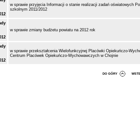
w sprawie przyjęcia Informacji o stanie realizacji zadań oświatowych P
szkolnym 2011/2012
012
ady
w sprawie zmiany budżetu powiatu na 2012 rok
012
ady
w sprawie przekształcenia Wielofunkcyjnej Placówki Opiekuńczo-Wyc
Centrum Placówek Opiekuńczo-Wychowawczych w Chojnie
012
DO GÓRY
WST