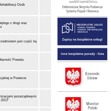
habilitacji Osób
iętego z drogi oraz
du
rzedmiotem jest część tej
własność Powiatu
ecjalnej w Powiecie
anizacjami pozarządowymi
 2013"