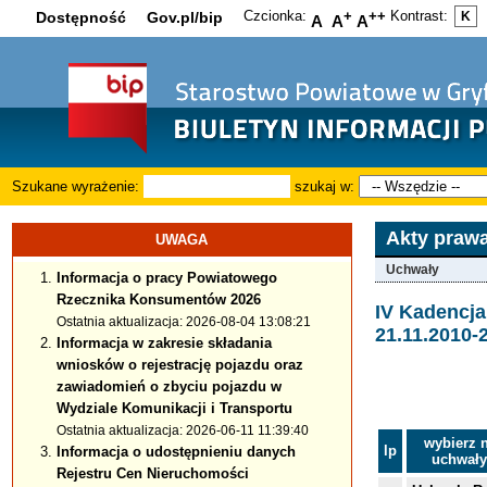
Czcionka:
+
++
Kontrast:
Dostępność
Gov.pl/bip
K
A
A
A
Szukane wyrażenie:
szukaj w:
Akty praw
UWAGA
Uchwały
Informacja o pracy Powiatowego
Rzecznika Konsumentów 2026
IV Kadencj
Ostatnia aktualizacja: 2026-08-04 13:08:21
21.11.2010-
Informacja w zakresie składania
wniosków o rejestrację pojazdu oraz
zawiadomień o zbyciu pojazdu w
Wydziale Komunikacji i Transportu
Ostatnia aktualizacja: 2026-06-11 11:39:40
wybierz 
lp
Informacja o udostępnieniu danych
uchwał
Rejestru Cen Nieruchomości