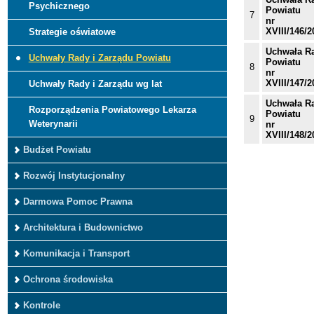
Psychicznego
Powiatu
7
nr
XVIII/146/2
Strategie oświatowe
Uchwała R
Uchwały Rady i Zarządu Powiatu
Powiatu
8
nr
XVIII/147/2
Uchwały Rady i Zarządu wg lat
Uchwała R
Rozporządzenia Powiatowego Lekarza
Powiatu
9
Weterynarii
nr
XVIII/148/2
Budżet Powiatu
Rozwój Instytucjonalny
Darmowa Pomoc Prawna
Architektura i Budownictwo
Komunikacja i Transport
Ochrona środowiska
Kontrole