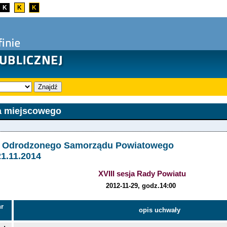
K
K
K
Znajdź
a miejscowego
a Odrodzonego Samorządu Powiatowego
21.11.2014
XVIII sesja Rady Powiatu
2012-11-29, godz.14:00
nr
opis uchwały
y