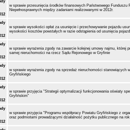
ady
w sprawie przesunięcia środków finansowych Państwowego Funduszu Re
Niepełnosprawnych między zadaniami realizowanymi w 2012r.
012
ady
w sprawie wysokości opłat za usunięcie i przechowywanie pojazdu usun
wysokości kosztów powstałych w razie odstąpienia od usunięcia pojaz
012
ady
w sprawie wyrażenia zgody na zawarcie kolejnej umowy najmu, której p
samej nieruchomości na rzecz Sądu Rejonowego w Gryfinie
012
ady
w sprawie wyrażenia zgody na sprzedaż nieruchomości stanowiących 
Gryfińskiego
012
ady
w sprawie przyjęcia "Strategii optymalizacji funkcjonowania oświaty sp
Gryfińskim"
012
ady
w sprawie przyjęcia "Programu współpracy Powiatu Gryfińskiego z org
oraz podmiotami prowadzącymi działalność pożytku publicznego na rok
012
ady