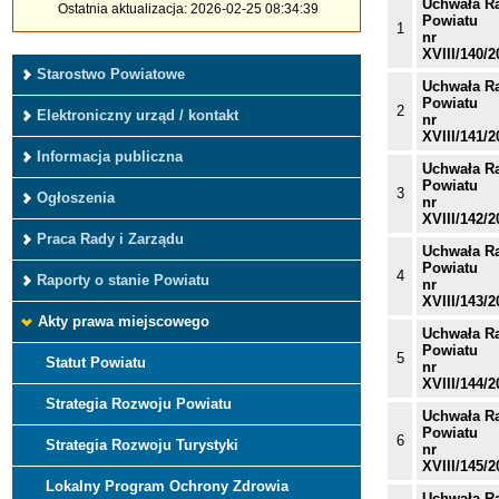
Uchwała R
Ostatnia aktualizacja: 2026-02-25 08:34:39
Powiatu
1
nr
XVIII/140/2
Starostwo Powiatowe
Uchwała R
Powiatu
2
Elektroniczny urząd / kontakt
nr
XVIII/141/2
Informacja publiczna
Uchwała R
Powiatu
3
Ogłoszenia
nr
XVIII/142/2
Praca Rady i Zarządu
Uchwała R
Powiatu
4
Raporty o stanie Powiatu
nr
XVIII/143/2
Akty prawa miejscowego
Uchwała R
Powiatu
5
Statut Powiatu
nr
XVIII/144/2
Strategia Rozwoju Powiatu
Uchwała R
Powiatu
6
Strategia Rozwoju Turystyki
nr
XVIII/145/2
Lokalny Program Ochrony Zdrowia
Uchwała R