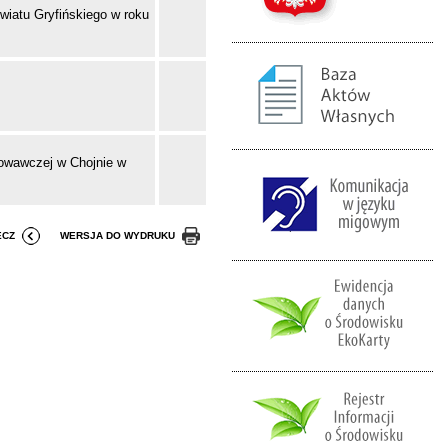
owiatu Gryfińskiego w roku
howawczej w Chojnie w
ECZ
WERSJA DO WYDRUKU