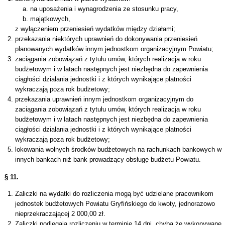
na uposażenia i wynagrodzenia ze stosunku pracy,
majątkowych,
z wyłączeniem przeniesień wydatków między działami;
przekazania niektórych uprawnień do dokonywania przeniesień
planowanych wydatków innym jednostkom organizacyjnym Powiatu;
zaciągania zobowiązań z tytułu umów, których realizacja w roku
budżetowym i w latach następnych jest niezbędna do zapewnienia
ciągłości działania jednostki i z których wynikające płatności
wykraczają poza rok budżetowy;
przekazania uprawnień innym jednostkom organizacyjnym do
zaciągania zobowiązań z tytułu umów, których realizacja w roku
budżetowym i w latach następnych jest niezbędna do zapewnienia
ciągłości działania jednostki i z których wynikające płatności
wykraczają poza rok budżetowy;
lokowania wolnych środków budżetowych na rachunkach bankowych w
innych bankach niż bank prowadzący obsługę budżetu Powiatu.
§ 11.
Zaliczki na wydatki do rozliczenia mogą być udzielane pracownikom
jednostek budżetowych Powiatu Gryfińskiego do kwoty, jednorazowo
nieprzekraczającej 2 000,00 zł.
Zaliczki podlegają rozliczeniu w terminie 14 dni, chyba że wykonywane