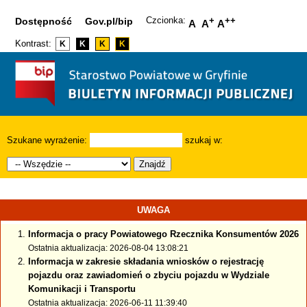
Czcionka:
+
++
Dostępność
Gov.pl/bip
A
A
A
Kontrast:
K
K
K
K
Szukane wyrażenie:
szukaj w:
Znajdź
UWAGA
Informacja o pracy Powiatowego Rzecznika Konsumentów 2026
Ostatnia aktualizacja: 2026-08-04 13:08:21
Informacja w zakresie składania wniosków o rejestrację
pojazdu oraz zawiadomień o zbyciu pojazdu w Wydziale
Komunikacji i Transportu
Ostatnia aktualizacja: 2026-06-11 11:39:40