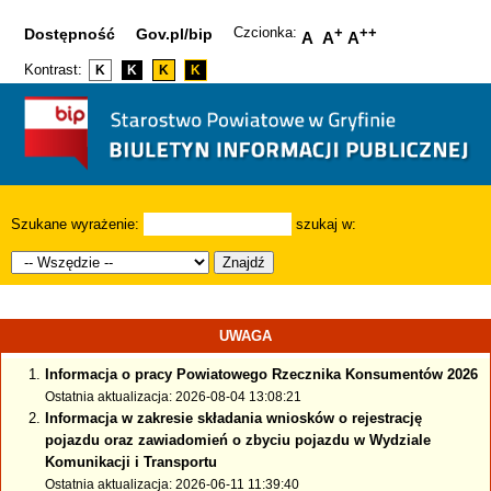
Czcionka:
+
++
Dostępność
Gov.pl/bip
A
A
A
Kontrast:
K
K
K
K
Szukane wyrażenie:
szukaj w:
Znajdź
UWAGA
Informacja o pracy Powiatowego Rzecznika Konsumentów 2026
Ostatnia aktualizacja: 2026-08-04 13:08:21
Informacja w zakresie składania wniosków o rejestrację
pojazdu oraz zawiadomień o zbyciu pojazdu w Wydziale
Komunikacji i Transportu
Ostatnia aktualizacja: 2026-06-11 11:39:40