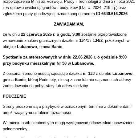
rozporządzenia Ministra Rozwoju, Pracy i Technologii z dnia 27 lipca 2021
r. w sprawie ewidencji gruntów i budynków (Dz. U. 2024. 219 t.j.) oraz
zgłoszenia pracy geodezyjnej oznaczonej numerem
ID 6640.616.2026
.
ZAWIADAMIAM,
że w dniu
22 czerwca 2026 r. o godz. 9:00
zostanie przeprowadzone
wznowienie znaków granicznych działki nr
134/1 i 134/2
, położonych w
obrębie
Lubanowo
, gmina
Banie
.
Spotkanie zainteresowanych w dniu 22.06.2026 r. o godzinie 9:00
przy budynku mieszkalnym Nr 58 w Lubanowie.
Z opisaną nieruchomością sąsiaduje działka
nr 133
z obrębu
Lubanowo
,
gmina
Banie
, której Podmioty, nie są znane lub nie są znane ich adresy
zameldowania na pobyt stały lub adres siedziby.
POUCZENIE
Strony proszone są o przybycie w oznaczonym terminie z dokumentami
umożliwiającymi ustalenie tożsamości.
W imieniu osób nieobecnych mogą występować odpowiednio upoważnieni
pełnomocnicy.