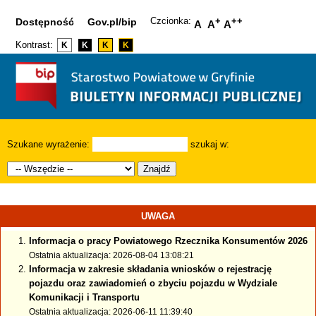
Czcionka:
+
++
Dostępność
Gov.pl/bip
A
A
A
Kontrast:
K
K
K
K
Szukane wyrażenie:
szukaj w:
Znajdź
UWAGA
Informacja o pracy Powiatowego Rzecznika Konsumentów 2026
Ostatnia aktualizacja: 2026-08-04 13:08:21
Informacja w zakresie składania wniosków o rejestrację
pojazdu oraz zawiadomień o zbyciu pojazdu w Wydziale
Komunikacji i Transportu
Ostatnia aktualizacja: 2026-06-11 11:39:40