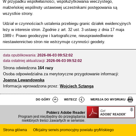
W przypadku współwłasności, współużytkowania wieczystego,
małżeńskiej wspólnoty ustawowej uczestnikami postępowania są
wszystkie strony.
Udział w czynnościach ustalenia przebiegu granic działek ewidencyjnych
leży w interesie stron. Zgodnie z art. 32 ust. 3 ustawy z dnia 17 maja
1989 r. Prawo geodezyjne i kartograficzne, nieusprawiedliwione
niestawiennictwo stron nie wstrzymuje czynności geodety.
data opublikowania:
2026-06-03 09:52:02
data ostatniej aktualizacji:
2026-06-03 09:52:02
Strona odwiedzona
164 razy
Osoba odpowiedzialna za merytoryczne przygotowanie informacji:
Joanna Lewandowska
Informacja wprowadzona przez:
Wojciech Sztanga
DO GÓRY
WSTECZ
WERSJA DO WYDRUKU
Pobierz Adobe Reader
Program jest niezbędny do przeglądania
niektórych treści zawartych w serwisie.
Strona główna
Oficjalny serwis promocyjny powiatu gryfińskiego