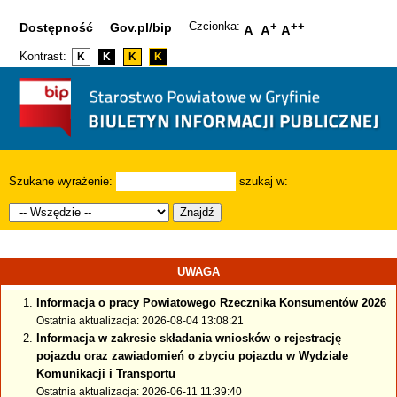
Czcionka:
+
++
Dostępność
Gov.pl/bip
A
A
A
Kontrast:
K
K
K
K
Szukane wyrażenie:
szukaj w:
Znajdź
UWAGA
Informacja o pracy Powiatowego Rzecznika Konsumentów 2026
Ostatnia aktualizacja: 2026-08-04 13:08:21
Informacja w zakresie składania wniosków o rejestrację
pojazdu oraz zawiadomień o zbyciu pojazdu w Wydziale
Komunikacji i Transportu
Ostatnia aktualizacja: 2026-06-11 11:39:40