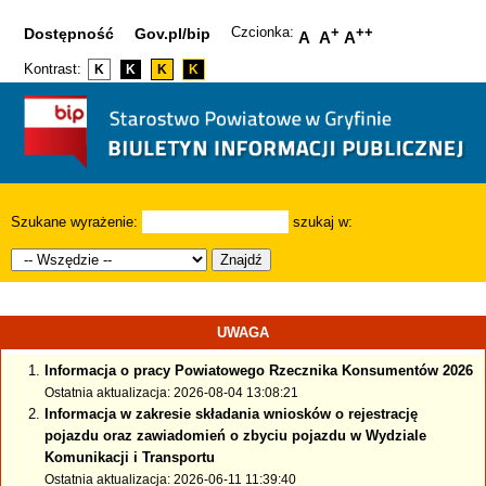
Czcionka:
+
++
Dostępność
Gov.pl/bip
A
A
A
Kontrast:
K
K
K
K
Szukane wyrażenie:
szukaj w:
Znajdź
UWAGA
Informacja o pracy Powiatowego Rzecznika Konsumentów 2026
Ostatnia aktualizacja: 2026-08-04 13:08:21
Informacja w zakresie składania wniosków o rejestrację
pojazdu oraz zawiadomień o zbyciu pojazdu w Wydziale
Komunikacji i Transportu
Ostatnia aktualizacja: 2026-06-11 11:39:40