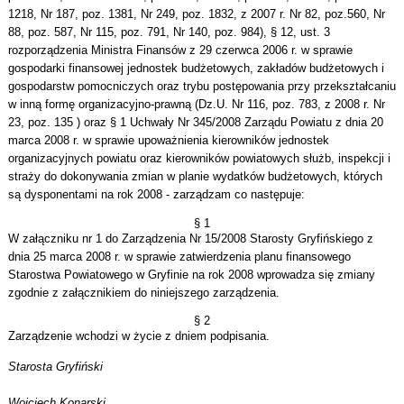
1218, Nr 187, poz. 1381, Nr 249, poz. 1832, z 2007 r. Nr 82, poz.560, Nr
88, poz. 587, Nr 115, poz. 791, Nr 140, poz. 984), § 12, ust. 3
rozporządzenia Ministra Finansów z 29 czerwca 2006 r. w sprawie
gospodarki finansowej jednostek budżetowych, zakładów budżetowych i
gospodarstw pomocniczych oraz trybu postępowania przy przekształcaniu
w inną formę organizacyjno-prawną (Dz.U. Nr 116, poz. 783, z 2008 r. Nr
23, poz. 135 ) oraz § 1 Uchwały Nr 345/2008 Zarządu Powiatu z dnia 20
marca 2008 r. w sprawie upoważnienia kierowników jednostek
organizacyjnych powiatu oraz kierowników powiatowych służb, inspekcji i
straży do dokonywania zmian w planie wydatków budżetowych, których
są dysponentami na rok 2008 - zarządzam co następuje:
§ 1
W załączniku nr 1 do Zarządzenia Nr 15/2008 Starosty Gryfińskiego z
dnia 25 marca 2008 r. w sprawie zatwierdzenia planu finansowego
Starostwa Powiatowego w Gryfinie na rok 2008 wprowadza się zmiany
zgodnie z załącznikiem do niniejszego zarządzenia.
§ 2
Zarządzenie wchodzi w życie z dniem podpisania.
Starosta Gryfiński
Wojciech Konarski