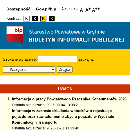
Czcionka:
+
++
Dostępność
Gov.pl/bip
A
A
A
Kontrast:
K
K
K
K
Szukane wyrażenie:
szukaj w:
Znajdź
UWAGA
Informacja o pracy Powiatowego Rzecznika Konsumentów 2026
Ostatnia aktualizacja: 2026-08-04 13:08:21
Informacja w zakresie składania wniosków o rejestrację
pojazdu oraz zawiadomień o zbyciu pojazdu w Wydziale
Komunikacji i Transportu
Ostatnia aktualizacja: 2026-06-11 11:39:40