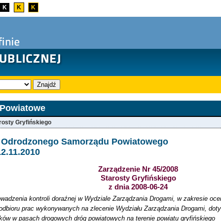
K
K
K
Znajdź
 Powiatowe
rosty Gryfińskiego
ja Odrodzonego Samorządu Powiatowego
12.11.2010
Zarządzenie Nr 45/2008
Starosty Gryfińskiego
z dnia 2008-06-24
wadzenia kontroli doraźnej w Wydziale Zarządzania Drogami, w zakresie ocen
dbioru prac wykonywanych na zlecenie Wydziału Zarządzania Drogami, dotyc
aków w pasach drogowych dróg powiatowych na terenie powiatu gryfińskiego