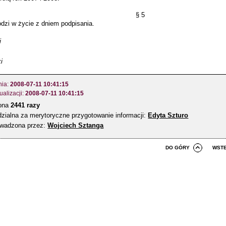
§ 5
dzi w życie z dniem podpisania.
i
i
nia:
2008-07-11 10:41:15
ualizacji:
2008-07-11 10:41:15
zona
2441 razy
zialna za merytoryczne przygotowanie informacji:
Edyta Szturo
owadzona przez:
Wojciech Sztanga
DO GÓRY
WST