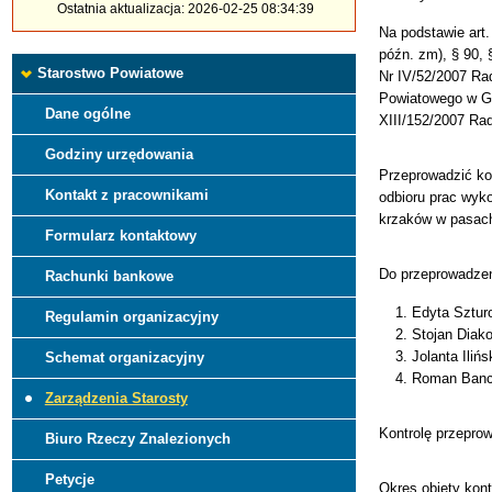
Ostatnia aktualizacja: 2026-02-25 08:34:39
Na podstawie art.
późn. zm), § 90,
Starostwo Powiatowe
Nr IV/52/2007 Ra
Powiatowego w Gr
Dane ogólne
XIII/152/2007 Rad
Godziny urzędowania
Przeprowadzić ko
Kontakt z pracownikami
odbioru prac wyk
krzaków w pasach
Formularz kontaktowy
Do przeprowadzen
Rachunki bankowe
Edyta Sztur
Regulamin organizacyjny
Stojan Diako
Jolanta Ilińs
Schemat organizacyjny
Roman Banc
Zarządzenia Starosty
Kontrolę przeprow
Biuro Rzeczy Znalezionych
Petycje
Okres objęty kont