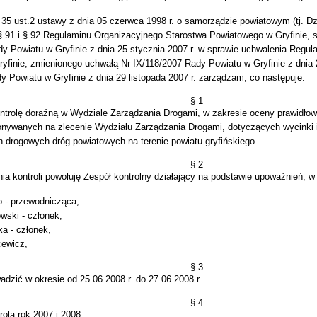
 35 ust.2 ustawy z dnia 05 czerwca 1998 r. o samorządzie powiatowym (tj. Dz.
 § 91 i § 92 Regulaminu Organizacyjnego Starostwa Powiatowego w Gryfinie, 
dy Powiatu w Gryfinie z dnia 25 stycznia 2007 r. w sprawie uchwalenia Regu
yfinie, zmienionego uchwałą Nr IX/118/2007 Rady Powiatu w Gryfinie z dnia 
y Powiatu w Gryfinie z dnia 29 listopada 2007 r. zarządzam, co następuje:
§ 1
ntrolę doraźną w Wydziale Zarządzania Drogami, w zakresie oceny prawidłow
onywanych na zlecenie Wydziału Zarządzania Drogami, dotyczących wycinki i 
 drogowych dróg powiatowych na terenie powiatu gryfińskiego.
§ 2
ia kontroli powołuję Zespół kontrolny działający na podstawie upoważnień, w
o - przewodnicząca,
wski - członek,
ka - członek,
ewicz,
§ 3
adzić w okresie od 25.06.2008 r. do 27.06.2008 r.
§ 4
rolą rok 2007 i 2008.