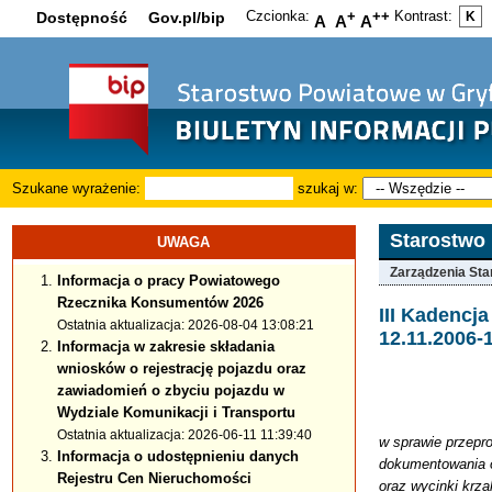
Czcionka:
+
++
Kontrast:
Dostępność
Gov.pl/bip
K
A
A
A
Szukane wyrażenie:
szukaj w:
Starostwo
UWAGA
Zarządzenia Sta
Informacja o pracy Powiatowego
Rzecznika Konsumentów 2026
III Kadenc
Ostatnia aktualizacja: 2026-08-04 13:08:21
12.11.2006-
Informacja w zakresie składania
wniosków o rejestrację pojazdu oraz
zawiadomień o zbyciu pojazdu w
Wydziale Komunikacji i Transportu
Ostatnia aktualizacja: 2026-06-11 11:39:40
w sprawie przepro
Informacja o udostępnieniu danych
dokumentowania o
Rejestru Cen Nieruchomości
oraz wycinki krz