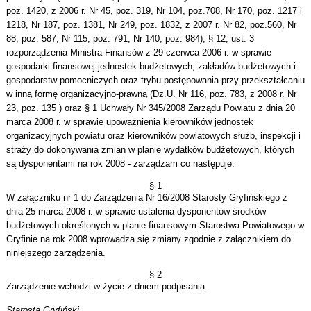
poz. 1420, z 2006 r. Nr 45, poz. 319, Nr 104, poz.708, Nr 170, poz. 1217 i
1218, Nr 187, poz. 1381, Nr 249, poz. 1832, z 2007 r. Nr 82, poz.560, Nr
88, poz. 587, Nr 115, poz. 791, Nr 140, poz. 984), § 12, ust. 3
rozporządzenia Ministra Finansów z 29 czerwca 2006 r. w sprawie
gospodarki finansowej jednostek budżetowych, zakładów budżetowych i
gospodarstw pomocniczych oraz trybu postępowania przy przekształcaniu
w inną formę organizacyjno-prawną (Dz.U. Nr 116, poz. 783, z 2008 r. Nr
23, poz. 135 ) oraz § 1 Uchwały Nr 345/2008 Zarządu Powiatu z dnia 20
marca 2008 r. w sprawie upoważnienia kierowników jednostek
organizacyjnych powiatu oraz kierowników powiatowych służb, inspekcji i
straży do dokonywania zmian w planie wydatków budżetowych, których
są dysponentami na rok 2008 - zarządzam co następuje:
§ 1
W załączniku nr 1 do Zarządzenia Nr 16/2008 Starosty Gryfińskiego z
dnia 25 marca 2008 r. w sprawie ustalenia dysponentów środków
budżetowych określonych w planie finansowym Starostwa Powiatowego w
Gryfinie na rok 2008 wprowadza się zmiany zgodnie z załącznikiem do
niniejszego zarządzenia.
§ 2
Zarządzenie wchodzi w życie z dniem podpisania.
Starosta Gryfiński