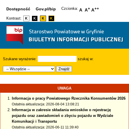
Czcionka:
+
++
Dostępność
Gov.pl/bip
A
A
A
Kontrast:
K
K
K
K
Szukane wyrażenie:
szukaj w:
Znajdź
UWAGA
Informacja o pracy Powiatowego Rzecznika Konsumentów 2026
Ostatnia aktualizacja: 2026-08-04 13:08:21
Informacja w zakresie składania wniosków o rejestrację
pojazdu oraz zawiadomień o zbyciu pojazdu w Wydziale
Komunikacji i Transportu
Ostatnia aktualizacja: 2026-06-11 11:39:40