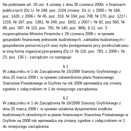
Na podstawie art. 20 ust. 4 ustawy z dnia 30 czerwca 2005r. o finansach
publicznych (Dz.U. Nr 249, poz. 2104 zmiany: Dz.U. z 2005 r. Nr 169,
poz. 1420, z 2006 r. Nr 45, poz. 319, Nr 104, poz.708, Nr 170, poz. 1217 i
1218, Nr 187, poz. 1381, Nr 249, poz. 1832, z 2007 r. Nr 82, poz.560, Nr
88, poz. 587, Nr 115, poz. 791, Nr 140, poz. 984), § 12, ust. 3
rozporządzenia Ministra Finansów z 29 czerwca 2006 r. w sprawie
gospodarki finansowej jednostek budżetowych, zakładów budżetowych i
gospodarstw pomocniczych oraz trybu postępowania przy przekształcaniu
w inną formę organizacyjno-prawną (Dz.U. Nr 116, poz. 783, z 2008 r. Nr
23, poz. 135 ) - zarządzam co następuje:
§ 1
W załączniku nr 1 do Zarządzenia Nr 15/2008 Starosty Gryfińskiego z
dnia 25 marca 2008 r. w sprawie zatwierdzenia planu finansowego
Starostwa Powiatowego w Gryfinie na rok 2008 wprowadza się zmiany
zgodnie z załącznikiem nr 1 do niniejszego zarządzenia.
§ 2
W załączniku nr 1 do Zarządzenia Nr 16/2008 Starosty Gryfińskiego z
dnia 25 marca 2008 r. w sprawie ustalenia dysponentów środków
budżetowych określonych w planie finansowym Starostwa Powiatowego w
Gryfinie na 2008 rok wprowadza się zmiany zgodnie z załącznikiem nr 2
do niniejszego zarządzenia.