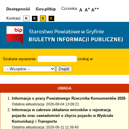
Czcionka:
+
++
Dostępność
Gov.pl/bip
A
A
A
Kontrast:
K
K
K
K
Szukane wyrażenie:
szukaj w:
Znajdź
UWAGA
Informacja o pracy Powiatowego Rzecznika Konsumentów 2026
Ostatnia aktualizacja: 2026-08-04 13:08:21
Informacja w zakresie składania wniosków o rejestrację
pojazdu oraz zawiadomień o zbyciu pojazdu w Wydziale
Komunikacji i Transportu
Ostatnia aktualizacja: 2026-06-11 11:39:40