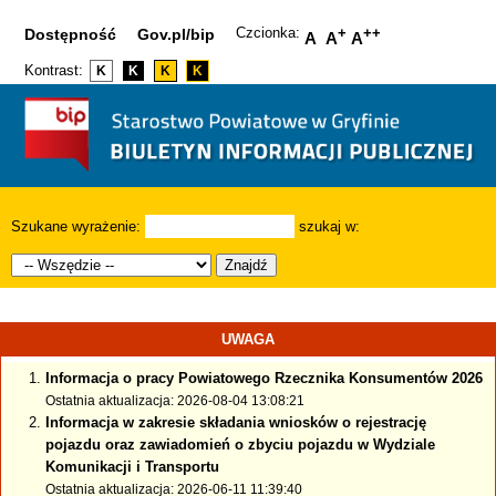
Czcionka:
+
++
Dostępność
Gov.pl/bip
A
A
A
Kontrast:
K
K
K
K
Szukane wyrażenie:
szukaj w:
Znajdź
UWAGA
Informacja o pracy Powiatowego Rzecznika Konsumentów 2026
Ostatnia aktualizacja: 2026-08-04 13:08:21
Informacja w zakresie składania wniosków o rejestrację
pojazdu oraz zawiadomień o zbyciu pojazdu w Wydziale
Komunikacji i Transportu
Ostatnia aktualizacja: 2026-06-11 11:39:40