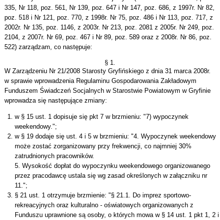
335, Nr 118, poz. 561, Nr 139, poz. 647 i Nr 147, poz. 686, z 1997r. Nr 82,
poz. 518 i Nr 121, poz. 770, z 1998r. Nr 75, poz. 486 i Nr 113, poz. 717, z
2002r. Nr 135, poz. 1146, z 2003r. Nr 213, poz. 2081 z 2005r. Nr 249, poz.
2104, z 2007r. Nr 69, poz. 467 i Nr 89, poz. 589 oraz z 2008r. Nr 86, poz.
522) zarządzam, co następuje:
§ 1.
W Zarządzeniu Nr 21/2008 Starosty Gryfińskiego z dnia 31 marca 2008r.
w sprawie wprowadzenia Regulaminu Gospodarowania Zakładowym
Funduszem Świadczeń Socjalnych w Starostwie Powiatowym w Gryfinie
wprowadza się następujące zmiany:
w § 15 ust. 1 dopisuje się pkt 7 w brzmieniu: "7) wypoczynek
weekendowy.";
w § 19 dodaje się ust. 4 i 5 w brzmieniu: "4. Wypoczynek weekendowy
może zostać zorganizowany przy frekwencji, co najmniej 30%
zatrudnionych pracowników.
5. Wysokość dopłat do wypoczynku weekendowego organizowanego
przez pracodawcę ustala się wg zasad określonych w załączniku nr
11.";
§ 21 ust. 1 otrzymuje brzmienie: "§ 21.1. Do imprez sportowo-
rekreacyjnych oraz kulturalno - oświatowych organizowanych z
Funduszu uprawnione są osoby, o których mowa w § 14 ust. 1 pkt 1, 2 i