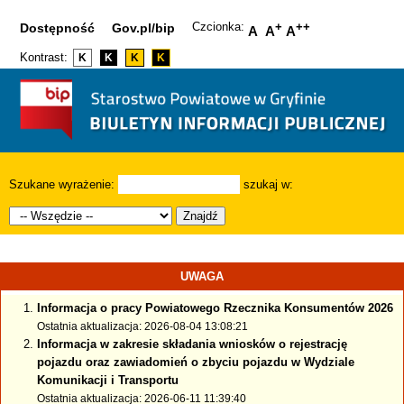
Czcionka:
+
++
Dostępność
Gov.pl/bip
A
A
A
Kontrast:
K
K
K
K
Szukane wyrażenie:
szukaj w:
Znajdź
UWAGA
Informacja o pracy Powiatowego Rzecznika Konsumentów 2026
Ostatnia aktualizacja: 2026-08-04 13:08:21
Informacja w zakresie składania wniosków o rejestrację
pojazdu oraz zawiadomień o zbyciu pojazdu w Wydziale
Komunikacji i Transportu
Ostatnia aktualizacja: 2026-06-11 11:39:40