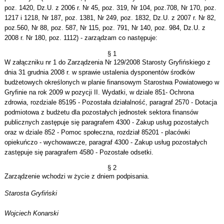
poz. 1420, Dz.U. z 2006 r. Nr 45, poz. 319, Nr 104, poz.708, Nr 170, poz.
1217 i 1218, Nr 187, poz. 1381, Nr 249, poz. 1832, Dz.U. z 2007 r. Nr 82,
poz.560, Nr 88, poz. 587, Nr 115, poz. 791, Nr 140, poz. 984, Dz.U. z
2008 r. Nr 180, poz. 1112) - zarządzam co następuje:
§ 1
W załączniku nr 1 do Zarządzenia Nr 129/2008 Starosty Gryfińskiego z
dnia 31 grudnia 2008 r. w sprawie ustalenia dysponentów środków
budżetowych określonych w planie finansowym Starostwa Powiatowego w
Gryfinie na rok 2009 w pozycji II. Wydatki, w dziale 851- Ochrona
zdrowia, rozdziale 85195 - Pozostała działalność, paragraf 2570 - Dotacja
podmiotowa z budżetu dla pozostałych jednostek sektora finansów
publicznych zastępuje się paragrafem 4300 - Zakup usług pozostałych
oraz w dziale 852 - Pomoc społeczna, rozdział 85201 - placówki
opiekuńczo - wychowawcze, paragraf 4300 - Zakup usług pozostałych
zastępuje się paragrafem 4580 - Pozostałe odsetki.
§ 2
Zarządzenie wchodzi w życie z dniem podpisania.
Starosta Gryfiński
Wojciech Konarski