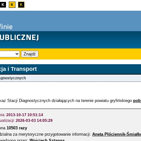
K
K
K
Znajdź
a i Transport
iagnostycznych
az Stacji Diagnostycznych działających na terenie powiatu gryfińskiego
pob
nia:
2013-10-17 10:51:14
ualizacji:
2026-03-03 14:05:29
zona
10503 razy
zialna za merytoryczne przygotowanie informacji:
Aneta Płóciennik-Śmiał
owadzona przez:
Wojciech Sztanga