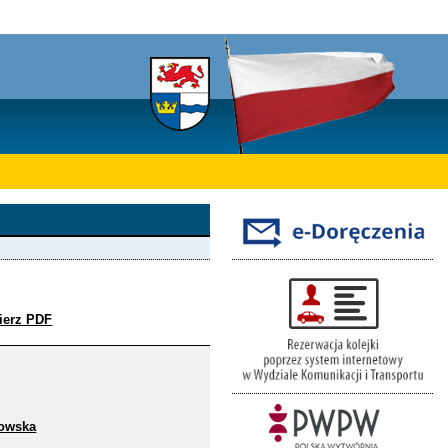
ierz PDF
kowska