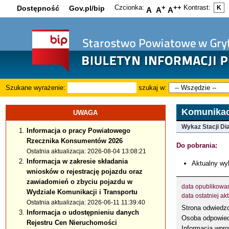
Czcionka:
+
++
Kontrast:
Dostępność
Gov.pl/bip
K
A
A
A
Szukane wyrażenie:
szukaj w:
Komunikacj
UWAGA
Wykaz Stacji D
Informacja o pracy Powiatowego
Rzecznika Konsumentów 2026
Do pobrania:
Ostatnia aktualizacja: 2026-08-04 13:08:21
Informacja w zakresie składania
Aktualny wyk
wniosków o rejestrację pojazdu oraz
zawiadomień o zbyciu pojazdu w
data opublikowa
Wydziale Komunikacji i Transportu
data ostatniej akt
Ostatnia aktualizacja: 2026-06-11 11:39:40
Strona odwied
Informacja o udostępnieniu danych
Osoba odpowied
Rejestru Cen Nieruchomości
Informacja wpr