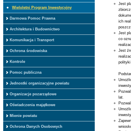
Jest p
Wieloletni Program Inwestycyjny
zbiorc
dokume
Darmowa Pomoc Prawna
ich rea
poszcze
Architektura i Budownictwo
Jest pl
co ozn
Komunikacja i Transport
realiza
Jest źr
Ochrona środowiska
realiza
Kontrole
polityk
Pomoc publiczna
Podsta
Umożli
Jednostki organizacyjne powiatu
inwesty
Pozwal
Organizacje pozarządowe
lat.
Pozwal
Oświadczenia majątkowe
Umożli
inwest
Mienie powiatu
Zapewn
wniosko
Ochrona Danych Osobowych