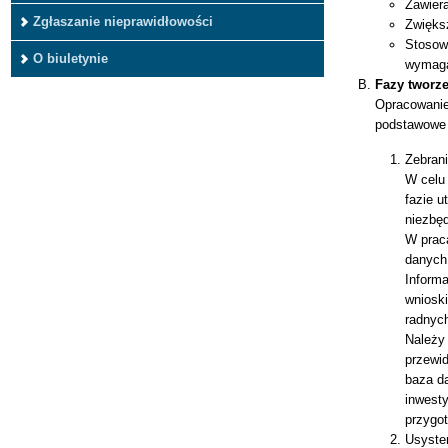
Zawier
Zgłaszanie nieprawidłowości
Zwięks
Stosowa
O biuletynie
wymaga
Fazy tworz
Opracowanie
podstawowe 
Zebrani
W celu 
fazie u
niezbę
W prac
danych
Inform
wnioski
radnyc
Należy 
przewid
baza d
inwesty
przygot
Usyste