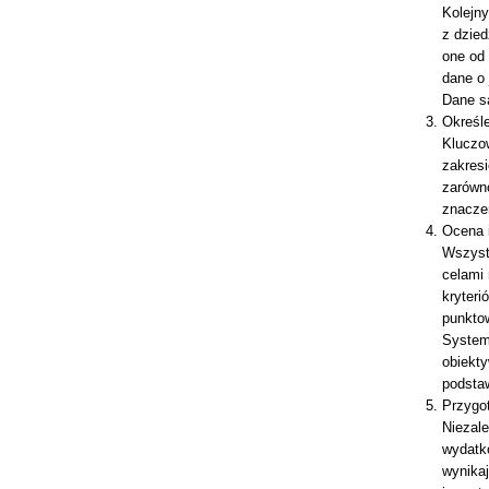
Kolejn
z dzie
one od
dane o
Dane s
Określe
Kluczow
zakresi
zarówn
znacze
Ocena 
Wszystk
celami
kryteri
punktow
System 
obiekty
podsta
Przygo
Niezal
wydatk
wynikaj