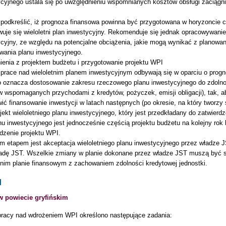
ycyjnego ustala się po uwzględnieniu wspomnianych kosztów obsługi zaciągn
podkreślić, iż prognoza finansowa powinna być przygotowana w horyzoncie c
uje się wieloletni plan inwestycyjny. Rekomenduje się jednak opracowywanie
cyjny, ze względu na potencjalne obciążenia, jakie mogą wynikać z planowa
owania planu inwestycyjnego.
ienia z projektem budżetu i przygotowanie projektu WPI
 prace nad wieloletnim planem inwestycyjnym odbywają się w oparciu o pro
o oznacza dostosowanie zakresu rzeczowego planu inwestycyjnego do zdolnoś
w wspomaganych przychodami z kredytów, pożyczek, emisji obligacji), tak, 
ić finansowanie inwestycji w latach następnych (po okresie, na który tworzy
ojekt wieloletniego planu inwestycyjnego, który jest przedkładany do zatwier
nu inwestycyjnego jest jednocześnie częścią projektu budżetu na kolejny rok
dzenie projektu WPI.
m etapem jest akceptacja wieloletniego planu inwestycyjnego przez władze J
radę JST. Wszelkie zmiany w planie dokonane przez władze JST muszą być
tnim planie finansowym z zachowaniem zdolności kredytowej jednostki.
I
 powiecie gryfińskim
racy nad wdrożeniem WPI określono następujące zadania: