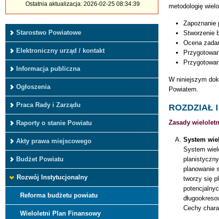
Ostatnia aktualizacja: 2026-02-25 08:34:39
metodologię wielo
Zapoznanie 
Starostwo Powiatowe
Stworzenie 
Ocena zadań
Elektroniczny urząd / kontakt
Przygotowan
Przygotowan
Informacja publiczna
W niniejszym dok
Ogłoszenia
Powiatem.
Praca Rady i Zarządu
ROZDZIAŁ I
Zasady wielolet
Raporty o stanie Powiatu
System wie
Akty prawa miejscowego
System wiel
planistyczn
Budżet Powiatu
planowanie s
Rozwój Instytucjonalny
tworzy się 
potencjalny
Reforma budżetu powiatu
długookresow
Cechy chara
Wieloletni Plan Finansowy