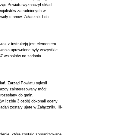
arząd Powiatu wyznaczył skład
ecjalistów zatrudnionych w
wały stanowi Załącznik I do
raz z instrukcją jest elementem
owania uprawnione były wszystkie
 87 wniosków na zadania
ń. Zarząd Powiatu ogłosił
 każdy zainteresowany mógł
 rozesłany do gmin.
(w liczbie 3 osób) dokonali oceny
dań zostały ujęte w Załączniku III-
lenie, które zostało zorganizowane