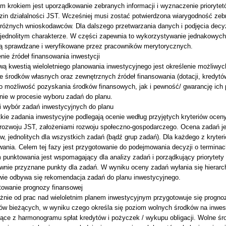
ym krokiem jest uporządkowanie zebranych informacji i wyznaczenie prioryte
dzin działalności JST. Wcześniej musi zostać potwierdzona wiarygodność z
 różnych wnioskodawców. Dla dalszego przetwarzania danych i podjęcia decyz
 jednolitym charakterze. W części zapewnia to wykorzystywanie jednakowych
ą sprawdzane i weryfikowane przez pracowników merytorycznych.
nie źródeł finansowania inwestycji
ą kwestią wieloletniego planowania inwestycyjnego jest określenie możliwyc
e środków własnych oraz zewnętrznych źródeł finansowania (dotacji, kredytów
o możliwość pozyskania środków finansowych, jak i pewność/ gwarancję ich
nie w procesie wyboru zadań do planu.
i wybór zadań inwestycyjnych do planu
ie zadania inwestycyjne podlegają ocenie według przyjętych kryteriów oceny
 rozwoju JST, założeniami rozwoju społeczno-gospodarczego. Ocena zadań j
ów, jednolitych dla wszystkich zadań (bądź grup zadań). Dla każdego z kryt
ania. Celem tej fazy jest przygotowanie do podejmowania decyzji o terminach
punktowania jest wspomagający dla analizy zadań i porządkujący priorytety
wnie przyznane punkty dla zadań. W wyniku oceny zadań wyłania się hierarchi
wie odbywa się rekomendacja zadań do planu inwestycyjnego.
towanie prognozy finansowej
eżnie od prac nad wieloletnim planem inwestycyjnym przygotowuje się progno
ów bieżących, w wyniku czego określa się poziom wolnych środków na inwesty
ące z harmonogramu spłat kredytów i pożyczek / wykupu obligacji. Wolne śr