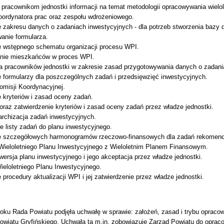
 pracownikom jednostki informacji na temat metodologii opracowywania wielo
oordynatora prac oraz zespołu wdrożeniowego.
 zakresu danych o zadaniach inwestycyjnych - dla potrzeb stworzenia bazy 
wanie formularza.
 wstępnego schematu organizacji procesu WPI.
nie mieszkańców w proces WPI.
la pracowników jednostki w zakresie zasad przygotowywania danych o zadani
 formularzy dla poszczególnych zadań i przedsięwzięć inwestycyjnych.
omisji Koordynacyjnej.
 kryteriów i zasad oceny zadań.
oraz zatwierdzenie kryteriów i zasad oceny zadań przez władze jednostki.
archizacja zadań inwestycyjnych.
e listy zadań do planu inwestycyjnego.
 szczegółowych harmonogramów rzeczowo-finansowych dla zadań rekomend
Wieloletniego Planu Inwestycyjnego z Wieloletnim Planem Finansowym.
ersja planu inwestycyjnego i jego akceptacja przez władze jednostki.
ieloletniego Planu Inwestycyjnego.
procedury aktualizacji WPI i jej zatwierdzenie przez władze jednostki.
roku Rada Powiatu podjęła uchwałę w sprawie: założeń, zasad i trybu opraco
owiatu Gryfińskiego. Uchwała ta m.in. zobowiązuje Zarząd Powiatu do opraco