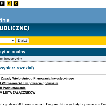
K
K
K
Znajdź
tytucjonalny
ram Inwestycyjny
(wybierz rozdział)
 Zasady Wieloletniego Planowania Inwestycyjnego
I Wdrożenie WPI w powiecie gryfińskim
II Podsumowanie
IV LISTA ZAŁĄCZNIKÓW
eń - grudzień 2003 roku w ramach Programu Rozwoju Instytucjonalnego w Po