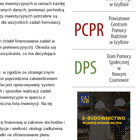
tów inwestycyjnych w ramach każdej
ebranych danych, ponieważ pochodzą
ji inwestycyjnych potrzebne są
 dla wszystkich zadań formularzy.
h źródeł finansowania zadań w
 preferencyjnych). Określa się
 pozyskania, co ma decydujące
, w zgodzie ze strategicznymi
est poprzedzona zatwierdzeniem
eriów jest opracowywany system
 i sposobie realizacji zadań.
 inwestycyjne w oparciu o
czna lista inwestycji. Na tej
zę finansową w zakresie dochodów i
cje i wielkość obsługi zadłużenia
odki na sfinansowanie planu