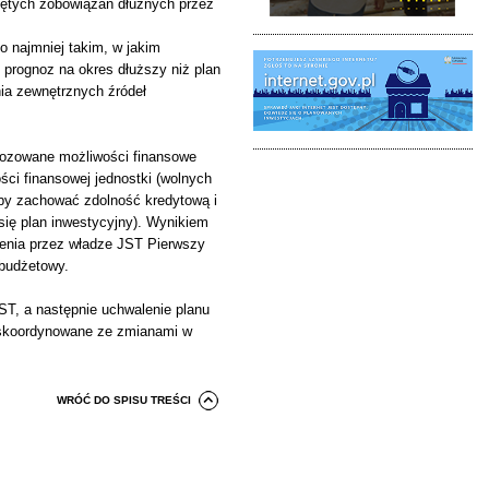
iętych zobowiązań dłużnych przez
o najmniej takim, w jakim
 prognoz na okres dłuższy niż plan
nia zewnętrznych źródeł
gnozowane możliwości finansowe
ci finansowej jednostki (wolnych
aby zachować zdolność kredytową i
 się plan inwestycyjny). Wynikiem
dzenia przez władze JST Pierwszy
 budżetowy.
ST, a następnie uchwalenie planu
 skoordynowane ze zmianami w
WRÓĆ DO SPISU TREŚCI