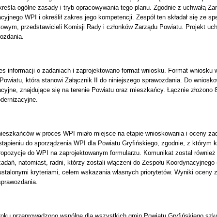
kreśla ogólne zasady i tryb opracowywania tego planu. Zgodnie z uchwałą Z
yjnego WPI i określił zakres jego kompetencji. Zespół ten składał się ze sp
owym, przedstawicieli Komisji Rady i członków Zarządu Powiatu. Projekt uch
wozdania.
s informacji o zadaniach i zaprojektowano format wniosku. Format wniosku w
Powiatu, która stanowi Załącznik II do niniejszego sprawozdania. Do wniosk
acyjne, znajdujące się na terenie Powiatu oraz mieszkańcy. Łącznie złożono
dernizacyjne.
eszkańców w proces WPI miało miejsce na etapie wnioskowania i oceny zada
stąpieniu do sporządzenia WPI dla Powiatu Gryfińskiego, zgodnie, z którym
ropozycje do WPI na zaprojektowanym formularzu. Komunikat został również
adań, natomiast, radni, którzy zostali włączeni do Zespołu Koordynacyjnego 
stalonymi kryteriami, celem wskazania własnych priorytetów. Wyniki oceny za
sprawozdania.
oku przeprowadzono wspólne dla wszystkich gmin Powiatu Gryfińskiego szko