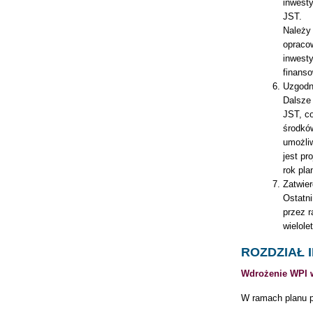
inwest
JST.
Należy 
opracow
inwesty
finans
Uzgodn
Dalsze
JST, c
środkó
umożliw
jest pr
rok pla
Zatwier
Ostatni
przez 
wielole
ROZDZIAŁ I
Wdrożenie WPI w
W ramach planu p