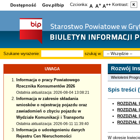
Czcionka:
+
++
Kontrast:
Dostępność
Gov.pl/bip
K
A
A
A
Szukane wyrażenie:
szukaj w:
Rozwój Ins
UWAGA
Wieloletni Prog
Informacja o pracy Powiatowego
Rzecznika Konsumentów 2026
Spis treści 
Ostatnia aktualizacja: 2026-08-04 13:08:21
Informacja w zakresie składania
ROZDZIAŁ I
wniosków o rejestrację pojazdu oraz
ROZDZIAŁ I
zawiadomień o zbyciu pojazdu w
ROZDZIAŁ I
Wydziale Komunikacji i Transportu
ROZDZIAŁ 
Ostatnia aktualizacja: 2026-06-11 11:39:40
Informacja o udostępnieniu danych
Rejestru Cen Nieruchomości
W okresie kwieci