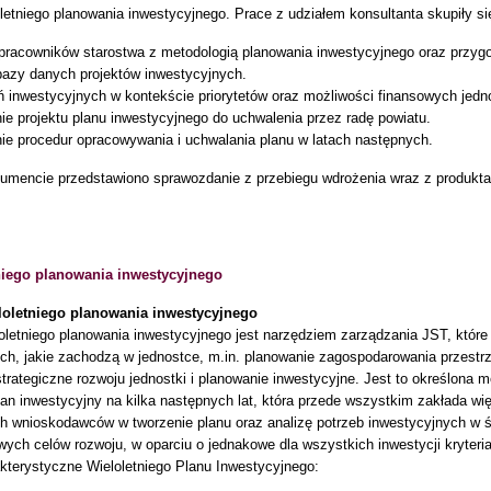
letniego planowania inwestycyjnego. Prace z udziałem konsultanta skupiły s
pracowników starostwa z metodologią planowania inwestycyjnego oraz przygo
bazy danych projektów inwestycyjnych.
 inwestycyjnych w kontekście priorytetów oraz możliwości finansowych jedno
ie projektu planu inwestycyjnego do uchwalenia przez radę powiatu.
ie procedur opracowywania i uchwalania planu w latach następnych.
umencie przedstawiono sprawozdanie z przebiegu wdrożenia wraz z produkta
niego planowania inwestycyjnego
loletniego planowania inwestycyjnego
oletniego planowania inwestycyjnego jest narzędziem zarządzania JST, które
ych, jakie zachodzą w jednostce, m.in. planowanie zagospodarowania przest
trategiczne rozwoju jednostki i planowanie inwestycyjne. Jest to określona m
plan inwestycyjny na kilka następnych lat, która przede wszystkim zakłada 
ch wnioskodawców w tworzenie planu oraz analizę potrzeb inwestycyjnych w
ych celów rozwoju, w oparciu o jednakowe dla wszystkich inwestycji kryteria
kterystyczne Wieloletniego Planu Inwestycyjnego: