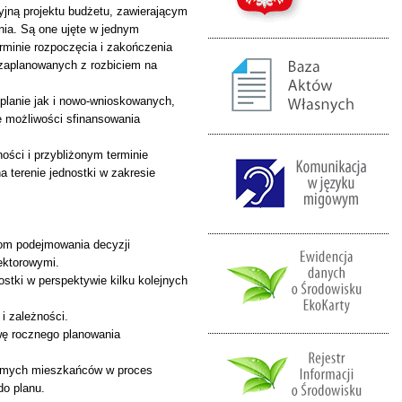
yjną projektu budżetu, zawierającym
nia. Są one ujęte w jednym
rminie rozpoczęcia i zakończenia
i zaplanowanych z rozbiciem na
 planie jak i nowo-wnioskowanych,
ę możliwości sfinansowania
ości i przybliżonym terminie
a terenie jednostki w zakresie
mom podejmowania decyzji
ektorowymi.
tki w perspektywie kilku kolejnych
i zależności.
wę rocznego planowania
samych mieszkańców w proces
do planu.