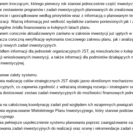
lanem kroczącym, którego pierwszy rok stanowi jednocześnie część inwestyc
ze zestawienie programów i zadań inwestycyjnych planowanych do zrealizowa
ncie i uporządkowane według priorytetów wraz z informacją o planowanym te
lizacji. Ważną informacją jest wielkość wydatków zarówno poniesionych jak 
gólne źródła finansowania w kolejnych latach planu.
anem corocznie aktualizowanym zarówno w zakresie inwestycji już ujętych w
acza coroczną weryfikację wykonania rzeczowego zakresu planu, jak i analiz
cji nowych zadań inwestycyjnych.
ódłem informacji dla jednostek organizacyjnych JST, jej mieszkańców o kolejn
cji wnioskowanych inwestycji, a także informacji dla podmiotów działających n
i inwestycyjnej.
wowe zalety systemu:
wia realizację celów strategicznych JST dzięki jasno określonym mechaniz
cyjnych, co zapewnia zgodność z wdrażaną strategią rozwoju i strategiami s
a dostosować zestaw zadań inwestycyjnych do możliwości finansowych jednos
a na całościową koordynację zadań pod względem ich wzajemnych powiązań 
wia wypracowanie Wieloletniego Planu Inwestycyjnego, który stanowi podsta
ycyjnego.
ia pełniejsze uspołecznienie systemu planowania poprzez zaangażowanie 
wania zadań inwestycyjnych do realizacji oraz ocenę i rekomendacje zadań 