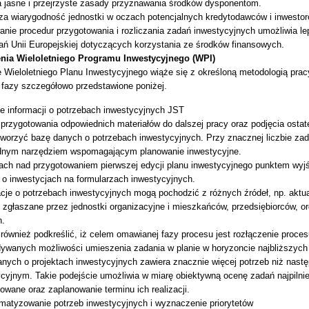
a jasne i przejrzyste zasady przyznawania środków dysponentom.
za wiarygodność jednostki w oczach potencjalnych kredytodawców i inwestor
nie procedur przygotowania i rozliczania zadań inwestycyjnych umożliwia le
ń Unii Europejskiej dotyczących korzystania ze środków finansowych.
enia Wieloletniego Programu Inwestycyjnego (WPI)
 Wieloletniego Planu Inwestycyjnego wiąże się z określoną metodologią pracy
fazy szczegółowo przedstawione poniżej.
e informacji o potrzebach inwestycyjnych JST
przygotowania odpowiednich materiałów do dalszej pracy oraz podjęcia ostat
tworzyć bazę danych o potrzebach inwestycyjnych. Przy znacznej liczbie zad
dnym narzędziem wspomagającym planowanie inwestycyjne.
ach nad przygotowaniem pierwszej edycji planu inwestycyjnego punktem wyjś
 o inwestycjach na formularzach inwestycyjnych.
acje o potrzebach inwestycyjnych mogą pochodzić z różnych źródeł, np. aktu
 zgłaszane przez jednostki organizacyjne i mieszkańców, przedsiębiorców, o
h.
również podkreślić, iż celem omawianej fazy procesu jest rozłączenie proce
ywanych możliwości umieszenia zadania w planie w horyzoncie najbliższych kil
anych o projektach inwestycyjnych zawiera znacznie więcej potrzeb niż nast
cyjnym. Takie podejście umożliwia w miarę obiektywną ocenę zadań najpilni
owane oraz zaplanowanie terminu ich realizacji.
matyzowanie potrzeb inwestycyjnych i wyznaczenie priorytetów