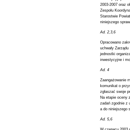
2003-2007 oraz o
Zespołu Koordynac
Starostwie Powiat
niniejszego spra
Ad. 2,3,6
Opracowano zakre
uchwały Zarządu 
jednostki organiz
inwestycyjne i mo
Ad. 4
Zaangażowanie mi
komunikat o przy
zgłaszać swoje p
Na etapie oceny z
zadań zgodnie z u
a do niniejszego 
Ad. 5,6
W czerwcu 2003 r