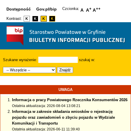
Czcionka:
+
++
Dostępność
Gov.pl/bip
A
A
A
Kontrast:
K
K
K
K
Szukane wyrażenie:
szukaj w:
Znajdź
UWAGA
Informacja o pracy Powiatowego Rzecznika Konsumentów 2026
Ostatnia aktualizacja: 2026-08-04 13:08:21
Informacja w zakresie składania wniosków o rejestrację
pojazdu oraz zawiadomień o zbyciu pojazdu w Wydziale
Komunikacji i Transportu
Ostatnia aktualizacja: 2026-06-11 11:39:40