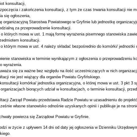
ot konsultacji,
zpoczęcia i zakończenia konsultacji, z tym że czas trwania konsultacji nie m
a się ogłoszenia,
ę organizacyjną Starostwa Powiatowego w Gryfinie lub jednostkę organizacyj
dzialną za przeprowadzenie konsultacji.
, o których mowa w ust. 1 mają formę wyrażenia pisemnego stanowiska zawier
zedmiotem konsultacji.
o którym mowa w ust. 4 należy składać bezpośrednio do komórki/ jednostki o
wienie stanowiska w terminie wynikającym z ogłoszenia o przeprowadzeniu ko
go wyrażenia.
 uważa się za ważne bez względu na ilość uczestniczących w nich organizac
tacji nie jest wiążący dla organów Powiatu Gryfińskiego.
konsultacji komórka/ jednostka organizacyjna, o której mowa w ust. 3 pkt 3 
 organizacjach biorących udział w konsultacjach, o terminie konsultacji, przed
tacji Zarząd Powiatu przedstawia Radzie Powiatu w uzasadnieniu do projekt
ześnie własne stanowisko odnośnie uzyskanych opinii i publikuje je na stroni
hwały powierza się Zarządowi Powiatu w Gryfinie.
odzi w życie z upływem 14 dni od daty jej ogłoszenia w Dzienniku Urzędow
kiego.