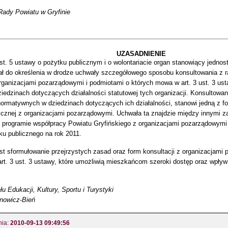
ady Powiatu w Gryfinie
UZASADNIENIE
ust. 5 ustawy o pożytku publicznym i o wolontariacie organ stanowiący jednos
ał do określenia w drodze uchwały szczegółowego sposobu konsultowania z r
organizacjami pozarządowymi i podmiotami o których mowa w art. 3 ust. 3 us
iedzinach dotyczących działalności statutowej tych organizacji. Konsultowa
normatywnych w dziedzinach dotyczących ich działalności, stanowi jedną z 
licznej z organizacjami pozarządowymi. Uchwała ta znajdzie między innymi za
programie współpracy Powiatu Gryfińskiego z organizacjami pozarządowymi
ku publicznego na rok 2011.
st sformułowanie przejrzystych zasad oraz form konsultacji z organizacjami
rt. 3 ust. 3 ustawy, które umożliwią mieszkańcom szeroki dostęp oraz wpływ
u Edukacji, Kultury, Sportu i Turystyki
enowicz-Bień
nia:
2010-09-13 09:49:56