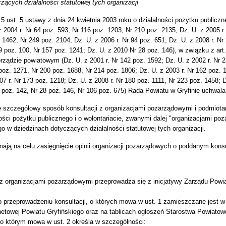
zących działalności statutowej tych organizacji
 5 ust. 5 ustawy z dnia 24 kwietnia 2003 roku o działalności pożytku publiczne
z 2004 r. Nr 64 poz. 593, Nr 116 poz. 1203, Nr 210 poz. 2135; Dz. U. z 2005 r
 1462, Nr 249 poz. 2104; Dz. U. z 2006 r. Nr 94 poz. 651; Dz. U. z 2008 r. Nr
9 poz. 100, Nr 157 poz. 1241; Dz. U. z 2010 Nr 28 poz. 146), w związku z art
ządzie powiatowym (Dz. U. z 2001 r. Nr 142 poz. 1592; Dz. U. z 2002 r. Nr 2
poz. 1271, Nr 200 poz. 1688, Nr 214 poz. 1806; Dz. U. z 2003 r. Nr 162 poz. 1
07 r. Nr 173 poz. 1218; Dz. U. z 2008 r. Nr 180 poz. 1111, Nr 223 poz. 1458; D
8 poz. 142, Nr 28 poz. 146, Nr 106 poz. 675) Rada Powiatu w Gryfinie uchwala
 szczegółowy sposób konsultacji z organizacjami pozarządowymi i podmiotam
ości pożytku publicznego i o wolontariacie, zwanymi dalej "organizacjami po
 w dziedzinach dotyczących działalności statutowej tych organizacji.
ają na celu zasięgnięcie opinii organizacji pozarządowych o poddanym konsul
 z organizacjami pozarządowymi przeprowadza się z inicjatywy Zarządu Pow
 przeprowadzeniu konsultacji, o których mowa w ust. 1 zamieszczane jest w B
rnetowej Powiatu Gryfińskiego oraz na tablicach ogłoszeń Starostwa Powiatow
 o którym mowa w ust. 2 określa w szczególności: