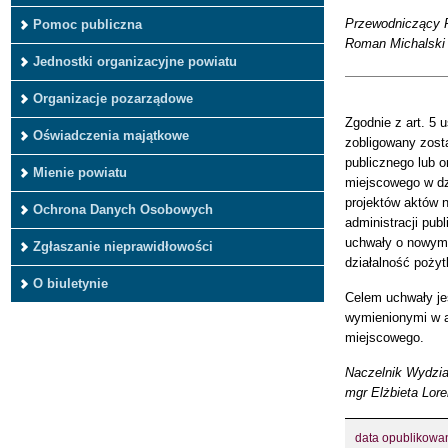
Przewodniczący R
Pomoc publiczna
Roman Michalski
Jednostki organizacyjne powiatu
Organizacje pozarządowe
Zgodnie z art. 5 
Oświadczenia majątkowe
zobligowany zost
publicznego lub 
Mienie powiatu
miejscowego w dz
projektów aktów 
Ochrona Danych Osobowych
administracji pub
uchwały o nowym 
Zgłaszanie nieprawidłowości
działalność pożyt
O biuletynie
Celem uchwały je
wymienionymi w a
miejscowego.
Naczelnik Wydział
mgr Elżbieta Lor
data opublikowa