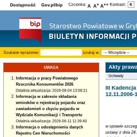
Czcionka:
+
++
Kontrast:
Dostępność
Gov.pl/bip
K
A
A
A
Szukane wyrażenie:
szukaj w:
Akty praw
UWAGA
Uchwały
Informacja o pracy Powiatowego
Rzecznika Konsumentów 2026
III Kadenc
Ostatnia aktualizacja: 2026-08-04 13:08:21
12.11.2006-
Informacja w zakresie składania
wniosków o rejestrację pojazdu oraz
zawiadomień o zbyciu pojazdu w
Wydziale Komunikacji i Transportu
Ostatnia aktualizacja: 2026-06-11 11:39:40
w sprawie szczeg
Informacja o udostępnieniu danych
ustawy z dnia 24 
Rejestru Cen Nieruchomości