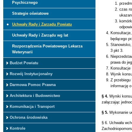
Psychicznego
przedmi
czas ro
Strategie oświatowe
ukazani
komórk
Uchwały Rady i Zarządu Powiatu
odpowie
Konsultacje
Uchwały Rady i Zarządu wg lat
będącego pr
Stanowisko, 
Rozporządzenia Powiatowego Lekarza
3 pkt 3.
Weterynarii
Nieprzedsta
prawa do je
Budżet Powiatu
Konsultacje
Rozwój Instytucjonalny
Wynik konsul
Z przebiegu 
Darmowa Pomoc Prawna
informację o
Architektura i Budownictwo
§ 4.
Wyniki konsul
załączając jednoc
Komunikacja i Transport
§ 5.
Wykonanie uc
Ochrona środowiska
§ 6. Uchwała wch
Kontrole
Zachodniopomors