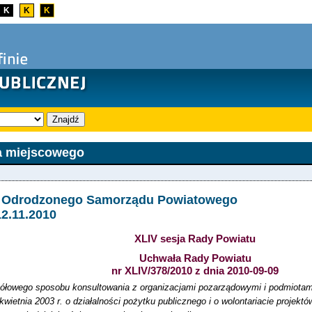
K
K
K
Znajdź
a miejscowego
ja Odrodzonego Samorządu Powiatowego
12.11.2010
XLIV sesja Rady Powiatu
Uchwała Rady Powiatu
nr XLIV/378/2010 z dnia 2010-09-09
ółowego sposobu konsultowania z organizacjami pozarządowymi i podmiotami
kwietnia 2003 r. o działalności pożytku publicznego i o wolontariacie proje