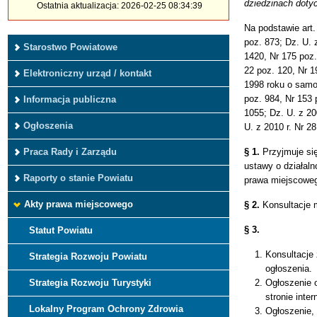
dziedzinach dotyc
Ostatnia aktualizacja: 2026-02-25 08:34:39
Na podstawie art.
poz. 873; Dz. U. 
Starostwo Powiatowe
1420, Nr 175 poz.
22 poz. 120, Nr 1
Elektroniczny urząd / kontakt
1998 roku o samor
poz. 984, Nr 153 
Informacja publiczna
1055; Dz. U. z 20
Ogłoszenia
U. z 2010 r. Nr 2
Praca Rady i Zarządu
§ 1.
Przyjmuje się
ustawy o działaln
Raporty o stanie Powiatu
prawa miejscowego
Akty prawa miejscowego
§ 2.
Konsultacje m
§ 3.
Statut Powiatu
Konsultacje
Strategia Rozwoju Powiatu
ogłoszenia.
Strategia Rozwoju Turystyki
Ogłoszenie o
stronie inte
Lokalny Program Ochrony Zdrowia
Ogłoszenie,