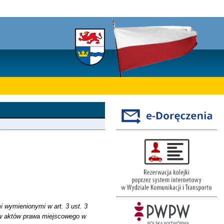
 wymienionymi w art. 3 ust. 3
któw aktów prawa miejscowego w