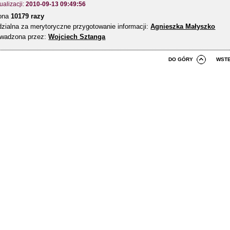
ualizacji:
2010-09-13 09:49:56
zona
10179 razy
zialna za merytoryczne przygotowanie informacji:
Agnieszka Małyszko
owadzona przez:
Wojciech Sztanga
DO GÓRY
WST