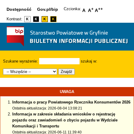
Czcionka:
+
++
Dostępność
Gov.pl/bip
A
A
A
Kontrast:
K
K
K
K
Szukane wyrażenie:
szukaj w:
Znajdź
UWAGA
Informacja o pracy Powiatowego Rzecznika Konsumentów 2026
Ostatnia aktualizacja: 2026-08-04 13:08:21
Informacja w zakresie składania wniosków o rejestrację
pojazdu oraz zawiadomień o zbyciu pojazdu w Wydziale
Komunikacji i Transportu
Ostatnia aktualizacja: 2026-06-11 11:39:40