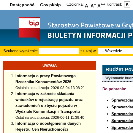
Czcionka:
+
++
Kontrast:
Dostępność
Gov.pl/bip
K
A
A
A
Szukane wyrażenie:
szukaj w:
UWAGA
Budżet Po
Informacja o pracy Powiatowego
Wykonanie budżet
Rzecznika Konsumentów 2026
Ostatnia aktualizacja: 2026-08-04 13:08:21
Do pobrania:
Informacja w zakresie składania
wniosków o rejestrację pojazdu oraz
Sprawozda
zawiadomień o zbyciu pojazdu w
Sprawozda
Wydziale Komunikacji i Transportu
Sprawozda
Ostatnia aktualizacja: 2026-06-11 11:39:40
Sprawozda
Informacja o udostępnieniu danych
Sprawozda
Rejestru Cen Nieruchomości