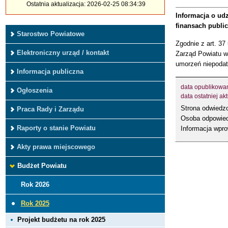
Ostatnia aktualizacja: 2026-02-25 08:34:39
Informacja o ud
finansach public
Starostwo Powiatowe
Zgodnie z art. 37
Elektroniczny urząd / kontakt
Zarząd Powiatu w 
umorzeń niepoda
Informacja publiczna
data opublikowa
Ogłoszenia
data ostatniej akt
Strona odwied
Praca Rady i Zarządu
Osoba odpowied
Raporty o stanie Powiatu
Informacja wpr
Akty prawa miejscowego
Budżet Powiatu
Rok 2026
Rok 2025
Projekt budżetu na rok 2025