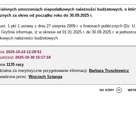
zielonych umorzeniach niepodatkowych należności budżetowych, o któr
znych za okres od początku roku do 30.09.2025 r.
 ust. 1 pkt 1 ustawy z dnia 27 sierpnia 2009 r. o finansach publicznych (Dz. 
Gryfinie informuje, iż w okresie od 01.01.2025 r. do 30.09.2025 r. w jednostc
tkowych należności budżetowych.
nia:
2025-10-24 12:29:51
ualizacji:
2025-10-30 15:17:18
zona
1135 razy
zialna za merytoryczne przygotowanie informacji:
Barbara Truszkiewicz
owadzona przez:
Wojciech Sztanga
DO GÓRY
WST