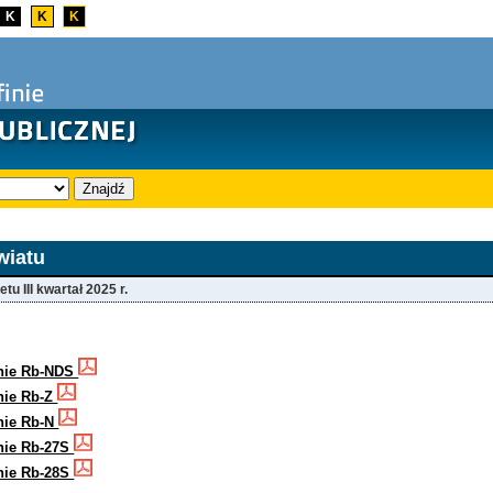
K
K
K
Znajdź
wiatu
u III kwartał 2025 r.
nie Rb-NDS
nie Rb-Z
nie Rb-N
nie Rb-27S
nie Rb-28S