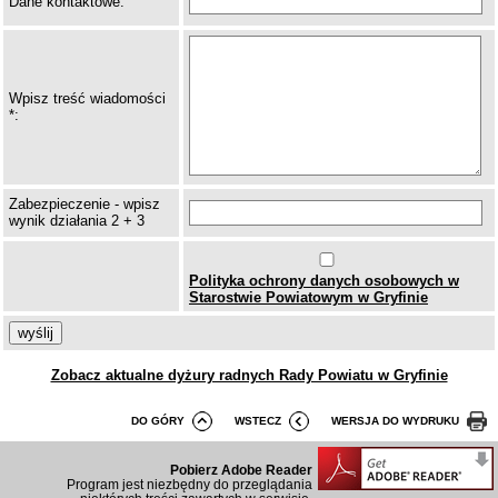
Dane kontaktowe:
Wpisz treść wiadomości
*:
Zabezpieczenie - wpisz
wynik działania 2 + 3
Polityka ochrony danych osobowych w
Starostwie Powiatowym w Gryfinie
wyślij
Zobacz aktualne dyżury radnych Rady Powiatu w Gryfinie
DO GÓRY
WSTECZ
WERSJA DO WYDRUKU
Pobierz Adobe Reader
Program jest niezbędny do przeglądania