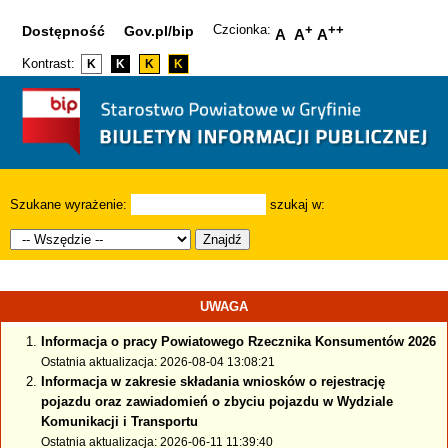
Czcionka:
+
++
Dostępność
Gov.pl/bip
A
A
A
Kontrast:
K
K
K
K
Szukane wyrażenie:
szukaj w:
Znajdź
UWAGA
Informacja o pracy Powiatowego Rzecznika Konsumentów 2026
Ostatnia aktualizacja: 2026-08-04 13:08:21
Informacja w zakresie składania wniosków o rejestrację
pojazdu oraz zawiadomień o zbyciu pojazdu w Wydziale
Komunikacji i Transportu
Ostatnia aktualizacja: 2026-06-11 11:39:40