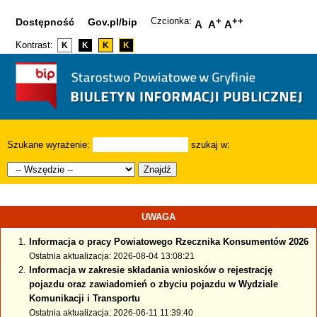
Czcionka:
+
++
Dostępność
Gov.pl/bip
A
A
A
Kontrast:
K
K
K
K
Szukane wyrażenie:
szukaj w:
Znajdź
UWAGA
Informacja o pracy Powiatowego Rzecznika Konsumentów 2026
Ostatnia aktualizacja: 2026-08-04 13:08:21
Informacja w zakresie składania wniosków o rejestrację
pojazdu oraz zawiadomień o zbyciu pojazdu w Wydziale
Komunikacji i Transportu
Ostatnia aktualizacja: 2026-06-11 11:39:40