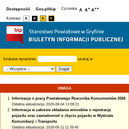
Czcionka:
+
++
Dostępność
Gov.pl/bip
A
A
A
Kontrast:
K
K
K
K
Szukane wyrażenie:
szukaj w:
Znajdź
UWAGA
Informacja o pracy Powiatowego Rzecznika Konsumentów 2026
Ostatnia aktualizacja: 2026-08-04 13:08:21
Informacja w zakresie składania wniosków o rejestrację
pojazdu oraz zawiadomień o zbyciu pojazdu w Wydziale
Komunikacji i Transportu
Ostatnia aktualizacja: 2026-06-11 11:39:40