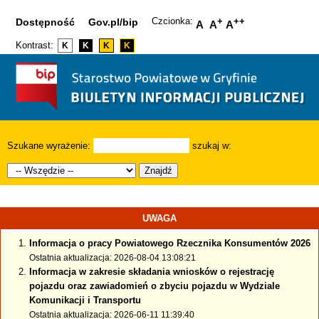
Czcionka:
+
++
Dostępność
Gov.pl/bip
A
A
A
Kontrast:
K
K
K
K
Szukane wyrażenie:
szukaj w:
Znajdź
UWAGA
Informacja o pracy Powiatowego Rzecznika Konsumentów 2026
Ostatnia aktualizacja: 2026-08-04 13:08:21
Informacja w zakresie składania wniosków o rejestrację
pojazdu oraz zawiadomień o zbyciu pojazdu w Wydziale
Komunikacji i Transportu
Ostatnia aktualizacja: 2026-06-11 11:39:40