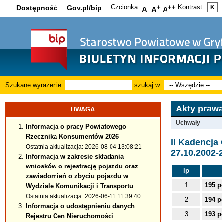
Czcionka:
+
++
Kontrast:
Dostępność
Gov.pl/bip
K
A
A
A
Szukane wyrażenie:
szukaj w:
Akty praw
UWAGA
Uchwały
Informacja o pracy Powiatowego
Rzecznika Konsumentów 2026
II Kadencj
Ostatnia aktualizacja: 2026-08-04 13:08:21
27.10.2002-
Informacja w zakresie składania
wniosków o rejestrację pojazdu oraz
lp
zawiadomień o zbyciu pojazdu w
1
195 p
Wydziale Komunikacji i Transportu
Ostatnia aktualizacja: 2026-06-11 11:39:40
2
194 p
Informacja o udostępnieniu danych
3
193 p
Rejestru Cen Nieruchomości