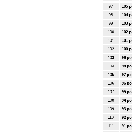
97
105 p
98
104 p
99
103 p
100
102 p
101
101 p
102
100 p
103
99 po
104
98 po
105
97 po
106
96 po
107
95 po
108
94 po
109
93 po
110
92 po
111
91 po