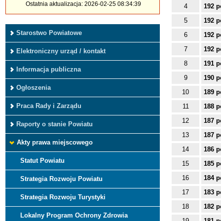
Ostatnia aktualizacja: 2026-02-25 08:34:39
4
192 p
5
192 p
Starostwo Powiatowe
6
192 p
7
192 p
Elektroniczny urząd / kontakt
8
191 p
Informacja publiczna
9
190 p
Ogłoszenia
10
189 p
Praca Rady i Zarządu
11
188 p
12
187 p
Raporty o stanie Powiatu
13
187 p
Akty prawa miejscowego
14
186 p
Statut Powiatu
15
185 p
16
184 p
Strategia Rozwoju Powiatu
17
183 p
Strategia Rozwoju Turystyki
18
182 p
Lokalny Program Ochrony Zdrowia
19
181 p