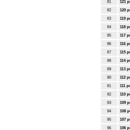
81
121 p
82
120 p
83
119 p
84
118 p
85
117 p
86
116 p
87
115 p
88
114 p
89
113 p
90
112 p
91
111 p
92
110 p
93
109 p
94
108 p
95
107 p
96
106 p