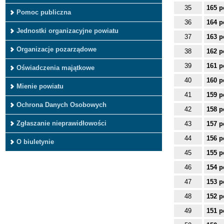
35
165 p
Pomoc publiczna
36
164 p
Jednostki organizacyjne powiatu
37
163 p
Organizacje pozarządowe
38
162 p
39
161 p
Oświadczenia majątkowe
40
160 p
Mienie powiatu
41
159 p
Ochrona Danych Osobowych
42
158 p
Zgłaszanie nieprawidłowości
43
157 p
44
156 p
O biuletynie
45
155 p
46
154 p
47
153 p
48
152 p
49
151 p