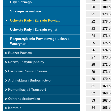
Psychicznego
20
180 p
Strategie oświatowe
21
179 p
Uchwały Rady i Zarządu Powiatu
22
178 p
23
177 p
Uchwały Rady i Zarządu wg lat
24
176 p
Rozporządzenia Powiatowego Lekarza
25
175 p
Weterynarii
26
174 p
Budżet Powiatu
27
173 p
Rozwój Instytucjonalny
28
172 p
Darmowa Pomoc Prawna
29
171 p
30
170 p
Architektura i Budownictwo
31
169 p
Komunikacja i Transport
32
168 p
Ochrona środowiska
33
167 p
34
166 p
Kontrole