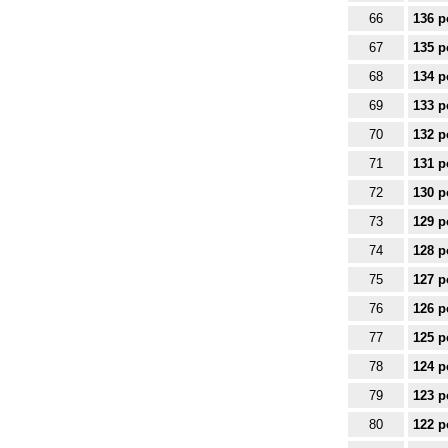
66
136 p
67
135 p
68
134 p
69
133 p
70
132 p
71
131 p
72
130 p
73
129 p
74
128 p
75
127 p
76
126 p
77
125 p
78
124 p
79
123 p
80
122 p