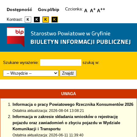
Czcionka:
+
++
Dostępność
Gov.pl/bip
A
A
A
Kontrast:
K
K
K
K
Szukane wyrażenie:
szukaj w:
Znajdź
UWAGA
Informacja o pracy Powiatowego Rzecznika Konsumentów 2026
Ostatnia aktualizacja: 2026-08-04 13:08:21
Informacja w zakresie składania wniosków o rejestrację
pojazdu oraz zawiadomień o zbyciu pojazdu w Wydziale
Komunikacji i Transportu
Ostatnia aktualizacja: 2026-06-11 11:39:40