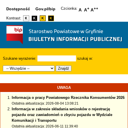
Czcionka:
+
++
Dostępność
Gov.pl/bip
A
A
A
Kontrast:
K
K
K
K
Szukane wyrażenie:
szukaj w:
Znajdź
UWAGA
Informacja o pracy Powiatowego Rzecznika Konsumentów 2026
Ostatnia aktualizacja: 2026-08-04 13:08:21
Informacja w zakresie składania wniosków o rejestrację
pojazdu oraz zawiadomień o zbyciu pojazdu w Wydziale
Komunikacji i Transportu
Ostatnia aktualizacja: 2026-06-11 11:39:40