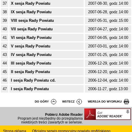
37
X sesja Rady Powiatu
2007-08-30, godz.14:00
38
IX sesja Rady Powiatu
2007-06-28, godz.14:00
39
VIII sesja Rady Powiatu
2007-05-31, godz.15:00
40
VII sesja Rady Powiatu
2007-04-27, godz.14:00
41
VI sesja Rady Powiatu
2007-04-05, godz.14:00
42
V sesja Rady Powiatu
2007-03-01, godz.14:00
43
IV sesja Rady Powiatu
2007-01-25, godz.14:00
44
III sesja Rady Powiatu
2006-12-29, godz.14:00
45
II sesja Rady Powiatu
2006-12-20, godz.14:00
46
I sesja Rady Powiatu cd.
2006-12-04, godz.14:00
47
I sesja Rady Powiatu
2006-11-27, godz.13:00
DO GÓRY
WSTECZ
WERSJA DO WYDRUKU
Pobierz Adobe Reader
Program jest niezbędny do przeglądania
niektórych treści zawartych w serwisie.
Strona główna
Oficjalny serwis promocyjny powiatu gryfińskiego