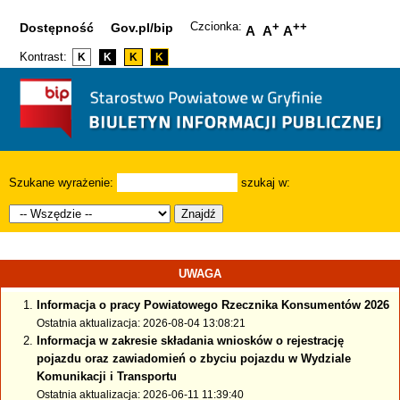
Czcionka:
+
++
Dostępność
Gov.pl/bip
A
A
A
Kontrast:
K
K
K
K
Szukane wyrażenie:
szukaj w:
Znajdź
UWAGA
Informacja o pracy Powiatowego Rzecznika Konsumentów 2026
Ostatnia aktualizacja: 2026-08-04 13:08:21
Informacja w zakresie składania wniosków o rejestrację
pojazdu oraz zawiadomień o zbyciu pojazdu w Wydziale
Komunikacji i Transportu
Ostatnia aktualizacja: 2026-06-11 11:39:40