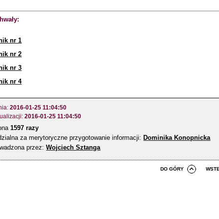
chwały:
nik nr 1
nik nr 2
nik nr 3
nik nr 4
nia:
2016-01-25 11:04:50
ualizacji:
2016-01-25 11:04:50
zona
1597 razy
zialna za merytoryczne przygotowanie informacji:
Dominika Konopnicka
owadzona przez:
Wojciech Sztanga
DO GÓRY
WST