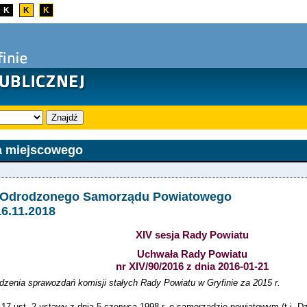
K
K
K
Znajdź
a miejscowego
 Odrodzonego Samorządu Powiatowego
16.11.2018
XIV sesja Rady Powiatu
Uchwała Rady Powiatu
nr XIV/90/2016 z dnia 2016-01-21
dzenia sprawozdań komisji stałych Rady Powiatu w Gryfinie za 2015 r.
 17 ust. 2 ustawy z dnia 5 czerwca 1998 r. o samorządzie powiatowym (t.j. Dz