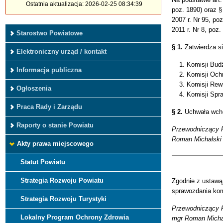
Ostatnia aktualizacja: 2026-02-25 08:34:39
poz. 1890) oraz §
2007 r. Nr 95, poz
2011 r. Nr 8, poz
Starostwo Powiatowe
§ 1.
Zatwierdza si
Elektroniczny urząd / kontakt
Komisji Budż
Informacja publiczna
Komisji Ochr
Komisji Rewi
Ogłoszenia
Komisji Spra
Praca Rady i Zarządu
§ 2.
Uchwała wcho
Raporty o stanie Powiatu
Przewodniczący 
Roman Michalski
Akty prawa miejscowego
Statut Powiatu
Strategia Rozwoju Powiatu
Zgodnie z ustawą
sprawozdania komi
Strategia Rozwoju Turystyki
Przewodniczący 
Lokalny Program Ochrony Zdrowia
mgr Roman Micha