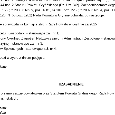
 44 ust. 2 Statutu Powiatu Gryfińskiego (Dz. Urz. Woj. Zachodniopomorskiego
. 1655; z 2008 r. Nr 89, poz. 1881, Nr 101, poz. 2265; z 2009 r. Nr 64, poz. 17
. 126, Nr 66 poz. 1202) Rada Powiatu w Gryfinie uchwala, co następuje:
ę sprawozdania komisji stałych Rady Powiatu w Gryfinie za 2015 r.:
etu i Gospodarki - stanowiące zał. nr 1;
ony Cywilnej, Zagrożeń Nadzwyczajnych i Administracji Zespolonej - stanowią
zyjnej - stanowiące zał. nr 3;
w Społecznych - stanowiące zał. nr 4.
dzi w życie z dniem podjęcia.
Rady
UZASADNIENIE
 o samorządzie powiatowym oraz Statutem Powiatu Gryfińskiego, Rada Powia
sji stałych.
Rady
lski