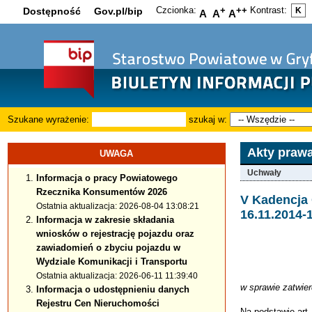
Czcionka:
+
++
Kontrast:
Dostępność
Gov.pl/bip
K
A
A
A
Szukane wyrażenie:
szukaj w:
Akty praw
UWAGA
Uchwały
Informacja o pracy Powiatowego
Rzecznika Konsumentów 2026
V Kadencja
Ostatnia aktualizacja: 2026-08-04 13:08:21
16.11.2014-
Informacja w zakresie składania
wniosków o rejestrację pojazdu oraz
zawiadomień o zbyciu pojazdu w
Wydziale Komunikacji i Transportu
Ostatnia aktualizacja: 2026-06-11 11:39:40
w sprawie zatwier
Informacja o udostępnieniu danych
Rejestru Cen Nieruchomości
Na podstawie art.