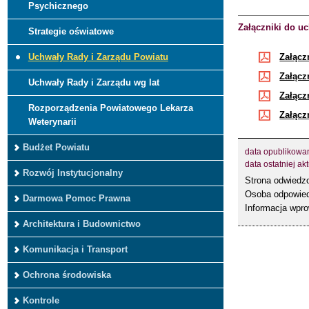
Psychicznego
Załączniki do u
Strategie oświatowe
Załącz
Uchwały Rady i Zarządu Powiatu
Załącz
Uchwały Rady i Zarządu wg lat
Załącz
Rozporządzenia Powiatowego Lekarza
Załącz
Weterynarii
Budżet Powiatu
data opublikowa
data ostatniej akt
Rozwój Instytucjonalny
Strona odwied
Osoba odpowied
Darmowa Pomoc Prawna
Informacja wpr
Architektura i Budownictwo
Komunikacja i Transport
Ochrona środowiska
Kontrole