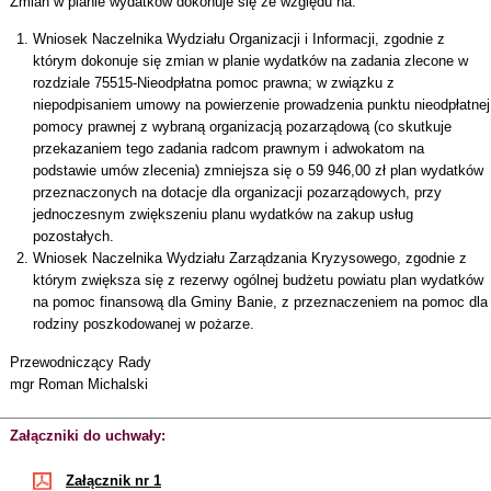
Zmian w planie wydatków dokonuje się ze względu na:
Wniosek Naczelnika Wydziału Organizacji i Informacji, zgodnie z
którym dokonuje się zmian w planie wydatków na zadania zlecone w
rozdziale 75515-Nieodpłatna pomoc prawna; w związku z
niepodpisaniem umowy na powierzenie prowadzenia punktu nieodpłatnej
pomocy prawnej z wybraną organizacją pozarządową (co skutkuje
przekazaniem tego zadania radcom prawnym i adwokatom na
podstawie umów zlecenia) zmniejsza się o 59 946,00 zł plan wydatków
przeznaczonych na dotacje dla organizacji pozarządowych, przy
jednoczesnym zwiększeniu planu wydatków na zakup usług
pozostałych.
Wniosek Naczelnika Wydziału Zarządzania Kryzysowego, zgodnie z
którym zwiększa się z rezerwy ogólnej budżetu powiatu plan wydatków
na pomoc finansową dla Gminy Banie, z przeznaczeniem na pomoc dla
rodziny poszkodowanej w pożarze.
Przewodniczący Rady
mgr Roman Michalski
Załączniki do uchwały:
Załącznik nr 1