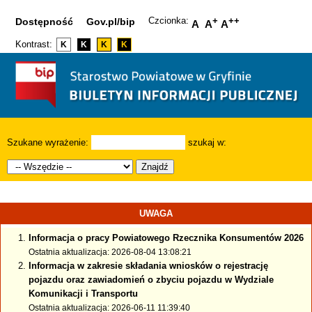
Czcionka:
+
++
Dostępność
Gov.pl/bip
A
A
A
Kontrast:
K
K
K
K
Szukane wyrażenie:
szukaj w:
Znajdź
UWAGA
Informacja o pracy Powiatowego Rzecznika Konsumentów 2026
Ostatnia aktualizacja: 2026-08-04 13:08:21
Informacja w zakresie składania wniosków o rejestrację
pojazdu oraz zawiadomień o zbyciu pojazdu w Wydziale
Komunikacji i Transportu
Ostatnia aktualizacja: 2026-06-11 11:39:40