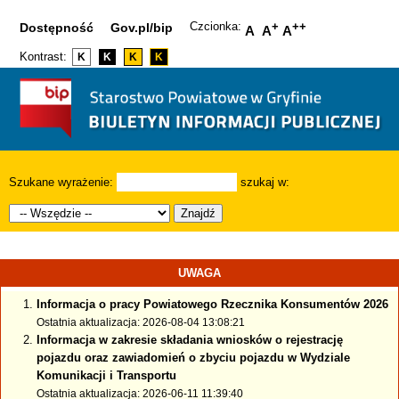
Czcionka:
+
++
Dostępność
Gov.pl/bip
A
A
A
Kontrast:
K
K
K
K
Szukane wyrażenie:
szukaj w:
Znajdź
UWAGA
Informacja o pracy Powiatowego Rzecznika Konsumentów 2026
Ostatnia aktualizacja: 2026-08-04 13:08:21
Informacja w zakresie składania wniosków o rejestrację
pojazdu oraz zawiadomień o zbyciu pojazdu w Wydziale
Komunikacji i Transportu
Ostatnia aktualizacja: 2026-06-11 11:39:40