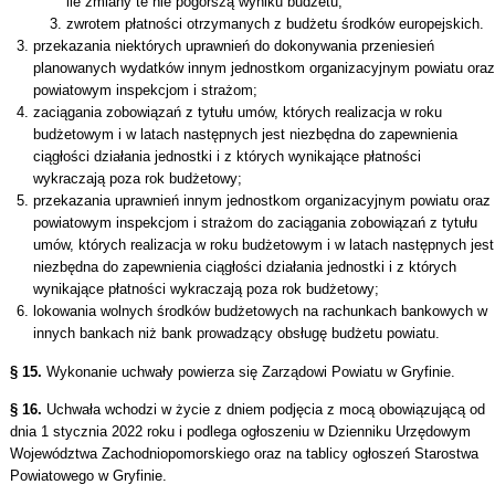
ile zmiany te nie pogorszą wyniku budżetu,
zwrotem płatności otrzymanych z budżetu środków europejskich.
przekazania niektórych uprawnień do dokonywania przeniesień
planowanych wydatków innym jednostkom organizacyjnym powiatu oraz
powiatowym inspekcjom i strażom;
zaciągania zobowiązań z tytułu umów, których realizacja w roku
budżetowym i w latach następnych jest niezbędna do zapewnienia
ciągłości działania jednostki i z których wynikające płatności
wykraczają poza rok budżetowy;
przekazania uprawnień innym jednostkom organizacyjnym powiatu oraz
powiatowym inspekcjom i strażom do zaciągania zobowiązań z tytułu
umów, których realizacja w roku budżetowym i w latach następnych jest
niezbędna do zapewnienia ciągłości działania jednostki i z których
wynikające płatności wykraczają poza rok budżetowy;
lokowania wolnych środków budżetowych na rachunkach bankowych w
innych bankach niż bank prowadzący obsługę budżetu powiatu.
§ 15.
Wykonanie uchwały powierza się Zarządowi Powiatu w Gryfinie.
§ 16.
Uchwała wchodzi w życie z dniem podjęcia z mocą obowiązującą od
dnia 1 stycznia 2022 roku i podlega ogłoszeniu w Dzienniku Urzędowym
Województwa Zachodniopomorskiego oraz na tablicy ogłoszeń Starostwa
Powiatowego w Gryfinie.