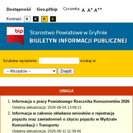
Czcionka:
+
++
Dostępność
Gov.pl/bip
A
A
A
Kontrast:
K
K
K
K
Szukane wyrażenie:
szukaj w:
Znajdź
UWAGA
Informacja o pracy Powiatowego Rzecznika Konsumentów 2026
Ostatnia aktualizacja: 2026-08-04 13:08:21
Informacja w zakresie składania wniosków o rejestrację
pojazdu oraz zawiadomień o zbyciu pojazdu w Wydziale
Komunikacji i Transportu
Ostatnia aktualizacja: 2026-06-11 11:39:40