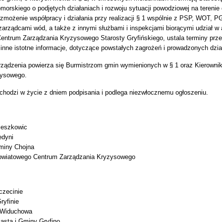
orskiego o podjętych działaniach i rozwoju sytuacji powodziowej na terenie
wzmożenie współpracy i działania przy realizacji § 1 wspólnie z PSP, WOT
arządcami wód, a także z innymi służbami i inspekcjami biorącymi udział w 
entrum Zarządzania Kryzysowego Starosty Gryfińskiego, ustala terminy prz
 inne istotne informacje, dotyczące powstałych zagrożeń i prowadzonych dzia
ządzenia powierza się Burmistrzom gmin wymienionych w § 1 oraz Kierown
zysowego.
chodzi w życie z dniem podpisania i podlega niezwłocznemu ogłoszeniu.
ieszkowic
edyni
miny Chojna
owiatowego Centrum Zarządzania Kryzysowego
zecinie
yfinie
 Widuchowa
iasta i Gminy Gryfino