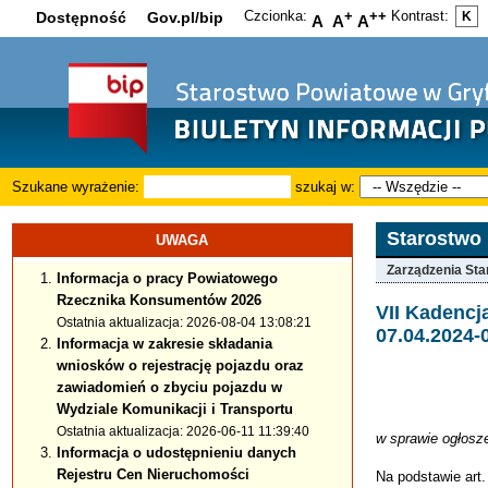
Czcionka:
+
++
Kontrast:
Dostępność
Gov.pl/bip
K
A
A
A
Szukane wyrażenie:
szukaj w:
Starostwo
UWAGA
Zarządzenia Sta
Informacja o pracy Powiatowego
Rzecznika Konsumentów 2026
VII Kadenc
Ostatnia aktualizacja: 2026-08-04 13:08:21
07.04.2024-
Informacja w zakresie składania
wniosków o rejestrację pojazdu oraz
zawiadomień o zbyciu pojazdu w
Wydziale Komunikacji i Transportu
Ostatnia aktualizacja: 2026-06-11 11:39:40
w sprawie ogłosz
Informacja o udostępnieniu danych
Rejestru Cen Nieruchomości
Na podstawie art.