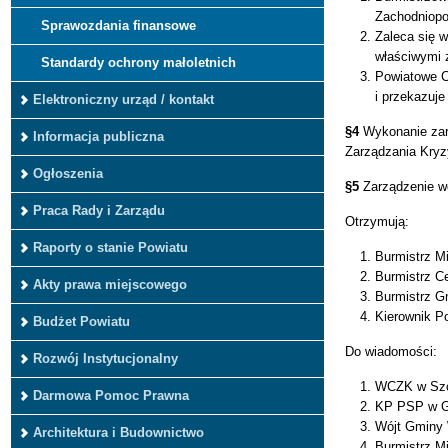
Zachodniopom
Sprawozdania finansowe
Zaleca się 
właściwymi z
Standardy ochrony małoletnich
Powiatowe C
i przekazuje
Elektroniczny urząd / kontakt
§4
Wykonanie zar
Informacja publiczna
Zarządzania Kry
Ogłoszenia
§5
Zarządzenie w
Praca Rady i Zarządu
Otrzymują:
Raporty o stanie Powiatu
Burmistrz M
Burmistrz C
Akty prawa miejscowego
Burmistrz G
Kierownik P
Budżet Powiatu
Do wiadomości:
Rozwój Instytucjonalny
WCZK w Szc
Darmowa Pomoc Prawna
KP PSP w Gr
Wójt Gminy
Architektura i Budownictwo
Burmistrz M