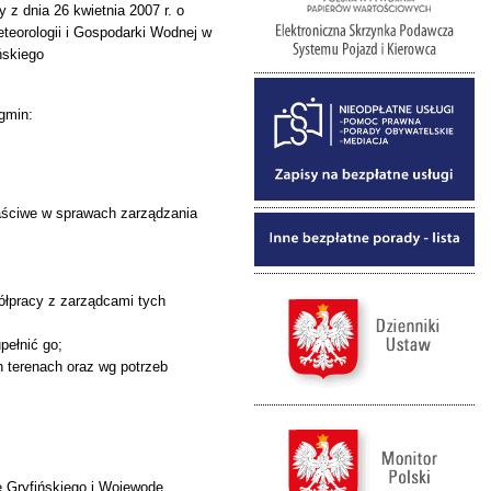
 z dnia 26 kwietnia 2007 r. o
teorologii i Gospodarki Wodnej w
ńskiego
gmin:
łaściwe w sprawach zarządzania
łpracy z zarządcami tych
pełnić go;
h terenach oraz wg potrzeb
ę Gryfińskiego i Wojewodę