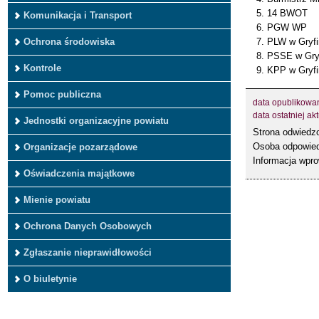
14 BWOT
Komunikacja i Transport
PGW WP
Ochrona środowiska
PLW w Gryfi
PSSE w Gryf
Kontrole
KPP w Gryfi
Pomoc publiczna
data opublikowa
data ostatniej akt
Jednostki organizacyjne powiatu
Strona odwied
Osoba odpowied
Organizacje pozarządowe
Informacja wpr
Oświadczenia majątkowe
Mienie powiatu
Ochrona Danych Osobowych
Zgłaszanie nieprawidłowości
O biuletynie