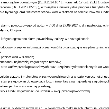
 samorządzie powiatowym (Dz.U.2024.107 t.j.) oraz art. 17 ust. 2 pkt 1 ustawy
ysowym (Dz.U.2023.122 t.j.), w związku z niekorzystną prognozą Instytutu Me
sie hydrologii oraz wzrostem stanów wód w rzekach na terenie Powiatu Gryfi
larmu powodziowego od godziny 7:00 dnia 27.09.2024 r. dla następujących 
dynia, Chojna.
których ogłoszono alarm powodziowy należy w szczególności:
łodobowy przepływ informacji przez komórki organizacyjne urzędów gmin, w
o
 poziom wód w rzekach;
onesansu najbardziej zagrożonych terenów;
 stan wałów przeciwpowodziowych oraz urządzeń hydrotechnicznych we wspó
eglądu sprzętu i materiałów przeciwpowodziowych a w razie konieczności uzu
stan przygotowań do ewakuacji ludzi i inwentarza na najbardziej zagrożonyc
akuację i koordynować jej przebieg;
iły i środki w gotowości do udziału w akcji przeciwpowodziowej.
ie gmin, o których mowa w § 1, w okresowych meldunkach informują Starost