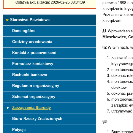
Ostatnia aktualizacja: 2026-02-25 08:34:39
czerwca 1998 r. o
zarządzaniu kryz
Poznaniu w zakre
Starostwo Powiatowe
zarządzam:
Dane ogólne
§1
Wprowadzenie a
Mieszkowice, Ce
Godziny urzędowania
§2
W Gminach, w 
Kontakt z pracownikami
zapewnić ca
Formularz kontaktowy
kryzysoweg
monitorować
Rachunki bankowe
dokonać rek
monitorować
Regulamin organizacyjny
obiektów;
dokonać prz
Schemat organizacyjny
monitorować 
zarządzić ew
Zarządzenia Starosty
utrzymywać s
Biuro Rzeczy Znalezionych
§3
Petycje
Burmistrzow