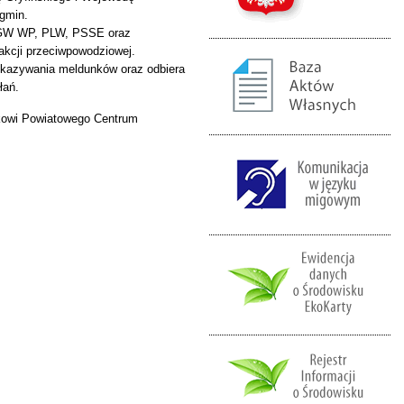
 gmin.
, PGW WP, PLW, PSSE oraz
akcji przeciwpowodziowej.
ekazywania meldunków oraz odbiera
łań.
ikowi Powiatowego Centrum