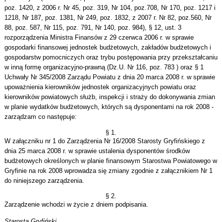
poz. 1420, z 2006 r. Nr 45, poz. 319, Nr 104, poz.708, Nr 170, poz. 1217 i
1218, Nr 187, poz. 1381, Nr 249, poz. 1832, z 2007 r. Nr 82, poz.560, Nr
88, poz. 587, Nr 115, poz. 791, Nr 140, poz. 984), § 12, ust. 3
rozporządzenia Ministra Finansów z 29 czerwca 2006 r. w sprawie
gospodarki finansowej jednostek budżetowych, zakładów budżetowych i
gospodarstw pomocniczych oraz trybu postępowania przy przekształcaniu
w inną formę organizacyjno-prawną (Dz.U. Nr 116, poz. 783 ) oraz § 1
Uchwały Nr 345/2008 Zarządu Powiatu z dnia 20 marca 2008 r. w sprawie
upoważnienia kierowników jednostek organizacyjnych powiatu oraz
kierowników powiatowych służb, inspekcji i straży do dokonywania zmian
w planie wydatków budżetowych, których są dysponentami na rok 2008 -
zarządzam co następuje:
§ 1.
W załączniku nr 1 do Zarządzenia Nr 16/2008 Starosty Gryfińskiego z
dnia 25 marca 2008 r. w sprawie ustalenia dysponentów środków
budżetowych określonych w planie finansowym Starostwa Powiatowego w
Gryfinie na rok 2008 wprowadza się zmiany zgodnie z załącznikiem Nr 1
do niniejszego zarządzenia.
§ 2.
Zarządzenie wchodzi w życie z dniem podpisania.
Starosta Gryfiński