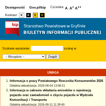
Czcionka:
+
++
Dostępność
Gov.pl/bip
A
A
A
Kontrast:
K
K
K
K
Szukane wyrażenie:
szukaj w:
Znajdź
UWAGA
Informacja o pracy Powiatowego Rzecznika Konsumentów 2026
Ostatnia aktualizacja: 2026-08-04 13:08:21
Informacja w zakresie składania wniosków o rejestrację
pojazdu oraz zawiadomień o zbyciu pojazdu w Wydziale
Komunikacji i Transportu
Ostatnia aktualizacja: 2026-06-11 11:39:40