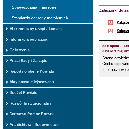
Sprawozdania finansowe
Załączniki do za
Standardy ochrony małoletnich
Załącz
Elektroniczny urząd / kontakt
Załącz
Informacja publiczna
data opublikowa
Ogłoszenia
data ostatniej akt
Strona odwied
Praca Rady i Zarządu
Osoba odpowied
Informacja wpr
Raporty o stanie Powiatu
Akty prawa miejscowego
Budżet Powiatu
Rozwój Instytucjonalny
Darmowa Pomoc Prawna
Architektura i Budownictwo