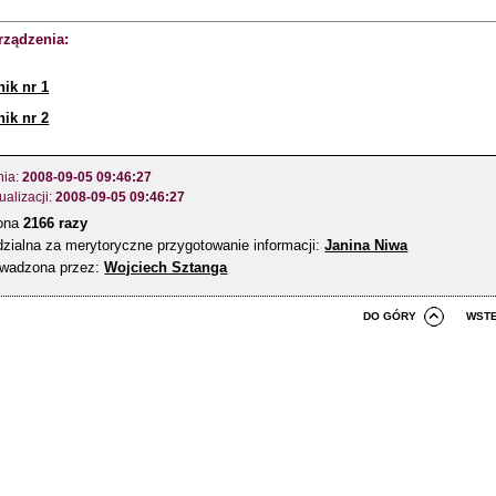
rządzenia:
nik nr 1
nik nr 2
nia:
2008-09-05 09:46:27
ualizacji:
2008-09-05 09:46:27
zona
2166 razy
zialna za merytoryczne przygotowanie informacji:
Janina Niwa
owadzona przez:
Wojciech Sztanga
DO GÓRY
WST