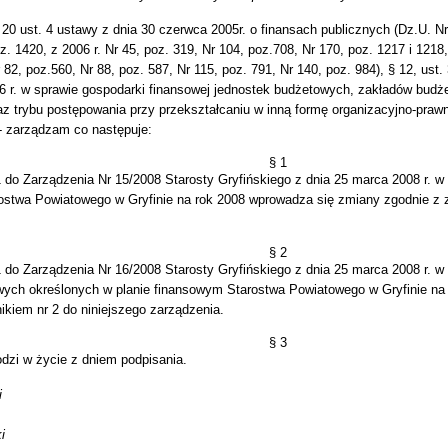
 20 ust. 4 ustawy z dnia 30 czerwca 2005r. o finansach publicznych (Dz.U. N
oz. 1420, z 2006 r. Nr 45, poz. 319, Nr 104, poz.708, Nr 170, poz. 1217 i 1218
r 82, poz.560, Nr 88, poz. 587, Nr 115, poz. 791, Nr 140, poz. 984), § 12, ust
6 r. w sprawie gospodarki finansowej jednostek budżetowych, zakładów budż
 trybu postępowania przy przekształcaniu w inną formę organizacyjno-prawną
 - zarządzam co następuje:
§ 1
 do Zarządzenia Nr 15/2008 Starosty Gryfińskiego z dnia 25 marca 2008 r. w
ostwa Powiatowego w Gryfinie na rok 2008 wprowadza się zmiany zgodnie z z
§ 2
1 do Zarządzenia Nr 16/2008 Starosty Gryfińskiego z dnia 25 marca 2008 r. w
ych określonych w planie finansowym Starostwa Powiatowego w Gryfinie na
ikiem nr 2 do niniejszego zarządzenia.
§ 3
dzi w życie z dniem podpisania.
i
i