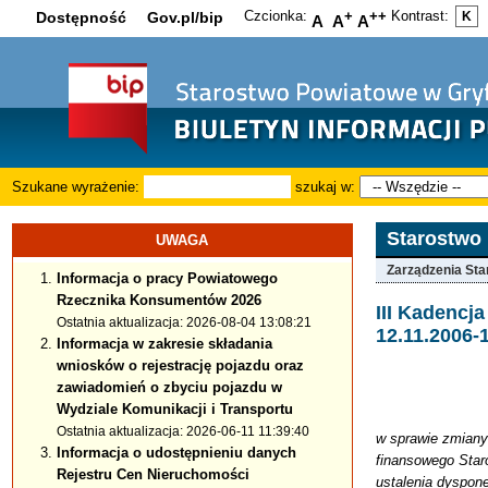
Czcionka:
+
++
Kontrast:
Dostępność
Gov.pl/bip
K
A
A
A
Szukane wyrażenie:
szukaj w:
Starostwo
UWAGA
Zarządzenia Sta
Informacja o pracy Powiatowego
Rzecznika Konsumentów 2026
III Kadenc
Ostatnia aktualizacja: 2026-08-04 13:08:21
12.11.2006-
Informacja w zakresie składania
wniosków o rejestrację pojazdu oraz
zawiadomień o zbyciu pojazdu w
Wydziale Komunikacji i Transportu
Ostatnia aktualizacja: 2026-06-11 11:39:40
w sprawie zmiany
Informacja o udostępnieniu danych
finansowego Star
Rejestru Cen Nieruchomości
ustalenia dyspon