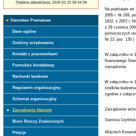
Ostatnia aktualizacja: 2026-02-25 08:34:39
Na podstawie art.
2005 r. Nr 169, p
Starostwo Powiatowe
1832, z 2007 r. N
z 29 czerwca 200
Dane ogólne
pomocniczych oraz
Nr 23, poz. 135 )
Godziny urzędowania
Kontakt z pracownikami
W załączniku nr 1
finansowego Star
Formularz kontaktowy
zarządzenia.
Rachunki bankowe
W załączniku nr 
Regulamin organizacyjny
środków budżetow
zgodnie z załączn
Schemat organizacyjny
Zarządzenie wcho
Zarządzenia Starosty
Starosta Gryfińsk
Biuro Rzeczy Znalezionych
Wojciech Konarsk
Petycje