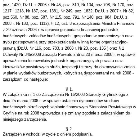
poz. 1420, Dz.U. z 2006 r. Nr 45, poz. 319, Nr 104, poz.708, Nr 170, poz.
1217 i 1218, Nr 187, poz. 1381, Nr 249, poz. 1832, Dz.U. z 2007 r. Nr 82,
poz.560, Nr 88, poz. 587, Nr 115, poz. 791, Nr 140, poz. 984, Dz.U. z
2008 r. Nr 180, poz. 1112), § 12, ust. 3 rozporządzenia Ministra Finansów
z 29 czerwca 2006 r. w sprawie gospodarki finansowej jednostek
budżetowych, zakładów budżetowych i gospodarstw pomocniczych oraz
trybu postępowania przy przekształcaniu w inną formę organizacyjno-
prawną (Dz.U. Nr 116, poz. 783, z 2008 r. Nr 23, poz. 135 ) oraz § 1
Uchwały Nr 345/2008 Zarządu Powiatu z dnia 20 marca 2008 r. w sprawie
upoważnienia kierowników jednostek organizacyjnych powiatu oraz
kierowników powiatowych służb, inspekcji i straży do dokonywania zmian
w planie wydatków budżetowych, których są dysponentami na rok 2008 -
zarządzam co następuje:
§ 1.
W załączniku nr 1 do Zarządzenia Nr 16/2008 Starosty Gryfińskiego z
dnia 25 marca 2008 r. w sprawie ustalenia dysponentów środków
budżetowych określonych w planie finansowym Starostwa Powiatowego w
Gryfinie na rok 2008 wprowadza się zmiany zgodnie z załącznikiem do
niniejszego zarządzenia.
§ 2.
Zarządzenie wchodzi w życie z dniem podpisania.