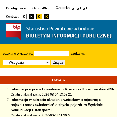
Czcionka:
+
++
Dostępność
Gov.pl/bip
A
A
A
Kontrast:
K
K
K
K
Szukane wyrażenie:
szukaj w:
Znajdź
UWAGA
Informacja o pracy Powiatowego Rzecznika Konsumentów 2026
Ostatnia aktualizacja: 2026-08-04 13:08:21
Informacja w zakresie składania wniosków o rejestrację
pojazdu oraz zawiadomień o zbyciu pojazdu w Wydziale
Komunikacji i Transportu
Ostatnia aktualizacja: 2026-06-11 11:39:40