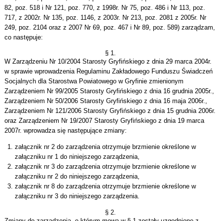
82, poz. 518 i Nr 121, poz. 770, z 1998r. Nr 75, poz. 486 i Nr 113, poz.
717, z 2002r. Nr 135, poz. 1146, z 2003r. Nr 213, poz. 2081 z 2005r. Nr
249, poz. 2104 oraz z 2007 Nr 69, poz. 467 i Nr 89, poz. 589) zarządzam,
co następuje:
§ 1.
W Zarządzeniu Nr 10/2004 Starosty Gryfińskiego z dnia 29 marca 2004r.
w sprawie wprowadzenia Regulaminu Zakładowego Funduszu Świadczeń
Socjalnych dla Starostwa Powiatowego w Gryfinie zmienionym
Zarządzeniem Nr 99/2005 Starosty Gryfińskiego z dnia 16 grudnia 2005r.,
Zarządzeniem Nr 50/2006 Starosty Gryfińskiego z dnia 16 maja 2006r.,
Zarządzeniem Nr 121/2006 Starosty Gryfińskiego z dnia 15 grudnia 2006r.
oraz Zarządzeniem Nr 19/2007 Starosty Gryfińskiego z dnia 19 marca
2007r. wprowadza się następujące zmiany:
załącznik nr 2 do zarządzenia otrzymuje brzmienie określone w
załączniku nr 1 do niniejszego zarządzenia,
załącznik nr 3 do zarządzenia otrzymuje brzmienie określone w
załączniku nr 2 do niniejszego zarządzenia,
załącznik nr 8 do zarządzenia otrzymuje brzmienie określone w
załączniku nr 3 do niniejszego zarządzenia.
§ 2.
Zmiany do zarządzenia, o którym mowa w § 1 zostały uzgodnione z