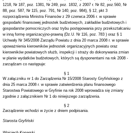
1218, Nr 187, poz. 1381, Nr 249, poz. 1832, z 2007 r. Nr 82, poz.560, Nr
88, poz. 587, Nr 115, poz. 791, Nr 140, poz. 984), § 12, pkt 3
rozporządzenia Ministra Finansów z 29 czerwca 2006 r. w sprawie
gospodarki finansowej jednostek budżetowych, zakładów budżetowych i
gospodarstw pomocniczych oraz trybu postępowania przy przekształcaniu
w inną formę organizacyjno-prawną (Dz.U. Nr 116, poz. 783 ) oraz § 1
Uchwały Nr 345/2008 Zarządu Powiatu z dnia 20 marca 2008 r. w sprawie
upoważnienia kierowników jednostek organizacyjnych powiatu oraz
kierowników powiatowych służb, inspekcji i straży do dokonywania zmian
w planie wydatków budżetowych, których są dysponentami na rok 2008 -
zarządzam co następuje:
§ 1
W załączniku nr 1 do Zarządzenia Nr 15/2008 Starosty Gryfińskiego z
dnia 25 marca 2008 r. w sprawie zatwierdzenia planu finansowego
Starostwa Powiatowego w Gryfinie na rok 2008 wprowadza się zmiany
zgodnie z załącznikiem Nr 1 do niniejszego zarządzenia.
§ 2
Zarządzenie wchodzi w życie z dniem podpisania.
Starosta Gryfiński
Wojciech Konarski