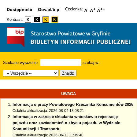
Czcionka:
+
++
Dostępność
Gov.pl/bip
A
A
A
Kontrast:
K
K
K
K
Szukane wyrażenie:
szukaj w:
Znajdź
UWAGA
Informacja o pracy Powiatowego Rzecznika Konsumentów 2026
Ostatnia aktualizacja: 2026-08-04 13:08:21
Informacja w zakresie składania wniosków o rejestrację
pojazdu oraz zawiadomień o zbyciu pojazdu w Wydziale
Komunikacji i Transportu
Ostatnia aktualizacja: 2026-06-11 11:39:40